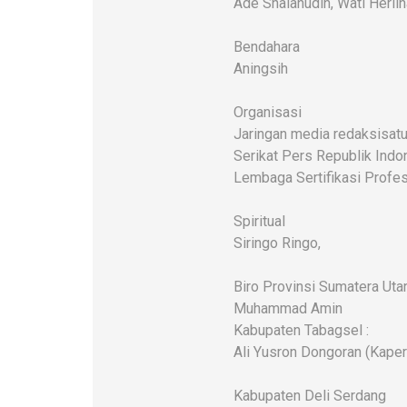
Ade Shalahudin, Wati Herlin
Bendahara
Aningsih
Organisasi
Jaringan media redaksisatu
Serikat Pers Republik Indo
Lembaga Sertifikasi Profes
Spiritual
Siringo Ringo,
Biro Provinsi Sumatera Uta
Muhammad Amin
Kabupaten Tabagsel :
Ali Yusron Dongoran (Kaper
Kabupaten Deli Serdang