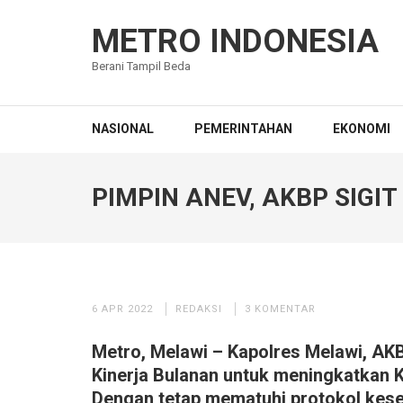
Lompat
ke
METRO INDONESIA
konten
Berani Tampil Beda
(Tekan
Enter)
NASIONAL
PEMERINTAHAN
EKONOMI
PIMPIN ANEV, AKBP SIGI
6 APR 2022
REDAKSI
3 KOMENTAR
Metro, Melawi – Kapolres Melawi, AKB
Kinerja Bulanan untuk meningkatkan K
Dengan tetap mematuhi protokol keseh