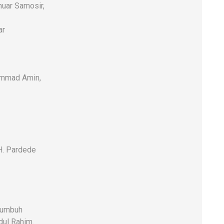
uar Samosir,
ar
hammad Amin,
H. Pardede
kumbuh
dul Rahim.