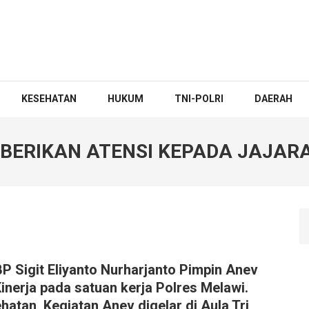
KESEHATAN
HUKUM
TNI-POLRI
DAERAH
T BERIKAN ATENSI KEPADA JAJA
P Sigit Eliyanto Nurharjanto Pimpin Anev
inerja pada satuan kerja Polres Melawi.
atan, Kegiatan Anev digelar di Aula Tri