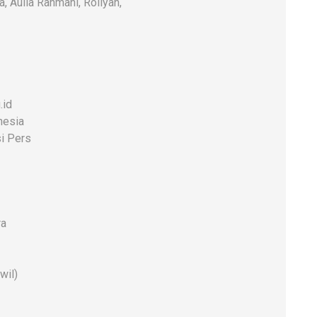
a, Aulia Rahmani, Roliyah,
.id
nesia
i Pers
ra
wil)