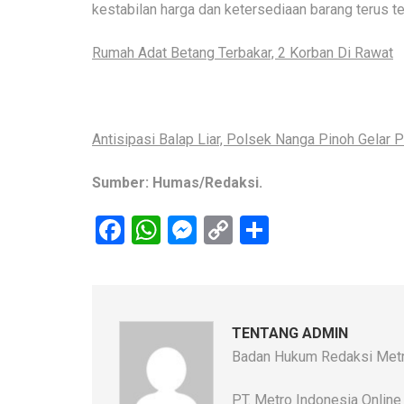
kestabilan harga dan ketersediaan barang terus te
Rumah Adat Betang Terbakar, 2 Korban Di Rawat
Antisipasi Balap Liar, Polsek Nanga Pinoh Gelar P
Sumber: Humas/Redaksi.
Facebook
WhatsApp
Messenger
Copy
Share
Link
TENTANG ADMIN
Badan Hukum Redaksi Metr
PT. Metro Indonesia Online