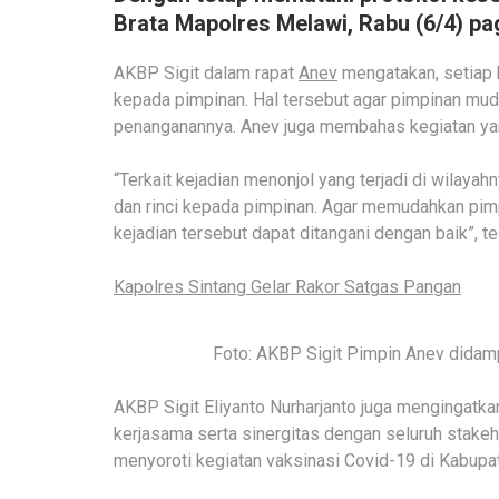
Brata Mapolres Melawi, Rabu (6/4) pag
AKBP Sigit dalam rapat
Anev
mengatakan, setiap k
kepada pimpinan. Hal tersebut agar pimpinan mu
penanganannya. Anev juga membahas kegiatan ya
“Terkait kejadian menonjol yang terjadi di wilaya
dan rinci kepada pimpinan. Agar memudahkan pi
kejadian tersebut dapat ditangani dengan baik”, te
Kapolres Sintang Gelar Rakor Satgas Pangan
Foto: AKBP Sigit Pimpin Anev dida
AKBP Sigit Eliyanto Nurharjanto juga mengingatka
kerjasama serta sinergitas dengan seluruh stakeho
menyoroti kegiatan vaksinasi Covid-19 di Kabupat