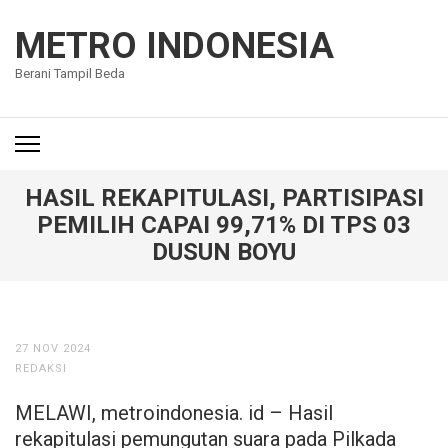
Lompat
ke
METRO INDONESIA
konten
Berani Tampil Beda
(Tekan
Enter)
HASIL REKAPITULASI, PARTISIPASI
PEMILIH CAPAI 99,71% DI TPS 03
DUSUN BOYU
27 NOV 2024
REDAKSI
MELAWI, metroindonesia. id – Hasil
rekapitulasi pemungutan suara pada Pilkada