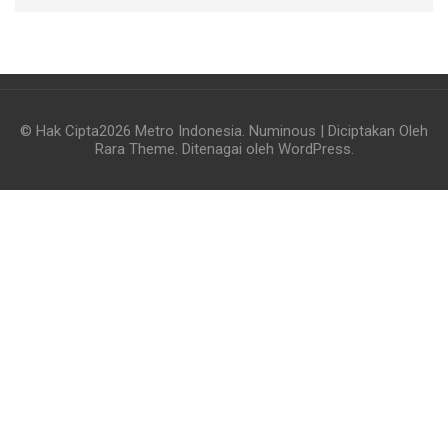
© Hak Cipta2026
Metro Indonesia
.
Numinous | Diciptakan Oleh
Rara Theme
. Ditenagai oleh
WordPress
.