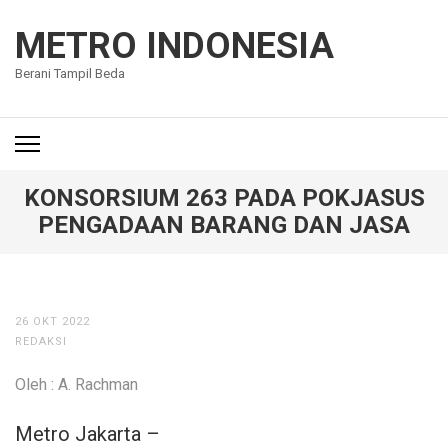
Lompat
ke
METRO INDONESIA
konten
Berani Tampil Beda
(Tekan
Enter)
KONSORSIUM 263 PADA POKJASUS
PENGADAAN BARANG DAN JASA
26 OKT 2022
REDAKSI
Oleh : A. Rachman
Metro Jakarta –