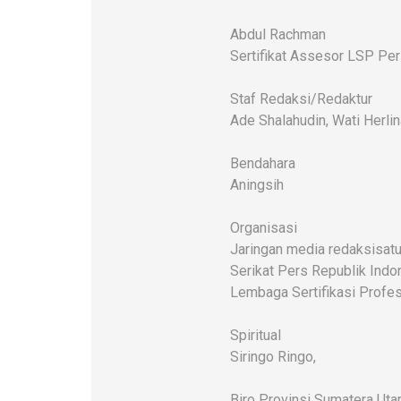
Abdul Rachman
Sertifikat Assesor LSP Pe
Staf Redaksi/Redaktur
Ade Shalahudin, Wati Herlin
Bendahara
Aningsih
Organisasi
Jaringan media redaksisatu
Serikat Pers Republik Indo
Lembaga Sertifikasi Profes
Spiritual
Siringo Ringo,
Biro Provinsi Sumatera Uta