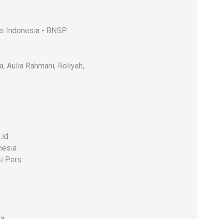
rs Indonesia - BNSP
a, Aulia Rahmani, Roliyah,
.id
nesia
i Pers
ra