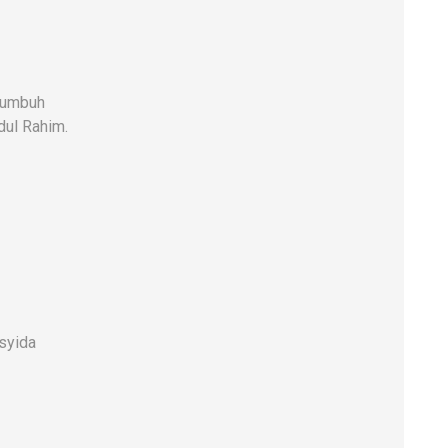
kumbuh
dul Rahim.
syida