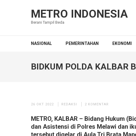
Lompat
ke
METRO INDONESIA
konten
Berani Tampil Beda
(Tekan
Enter)
NASIONAL
PEMERINTAHAN
EKONOMI
BIDKUM POLDA KALBAR B
26 OKT 2022
REDAKSI
2 KOMENTAR
METRO, KALBAR – Bidang Hukum (Bid
dan Asistensi di Polres Melawi dan iku
tersebut digelar di Aula Tri Brata Map