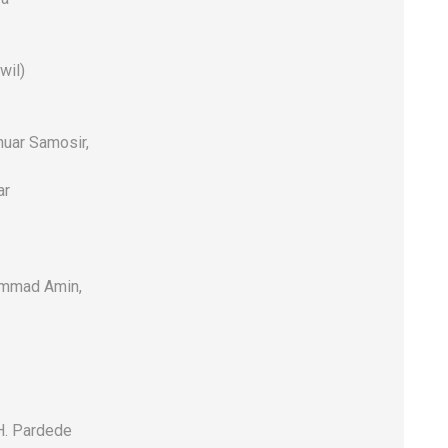
wil)
uar Samosir,
ar
hammad Amin,
H. Pardede