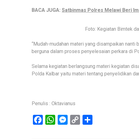
BACA JUGA:
Satbinmas Polres Melawi Beri I
Foto: Kegiatan Bimtek da
“Mudah-mudahan materi yang disampaikan nanti b
berguna dalam proses penyelesaian perkara di Po
Selama kegiatan berlangsung materi kegiatan dis
Polda Kalbar yaitu materi tentang penyelidikan dan
Penulis : Oktavianus
Facebook
WhatsApp
Messenger
Copy
Share
Link