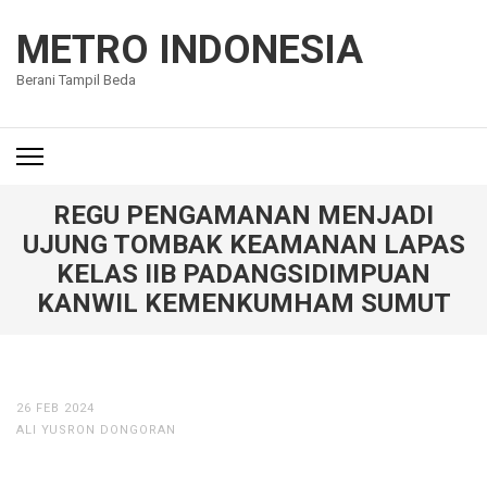
Lompat
ke
METRO INDONESIA
konten
Berani Tampil Beda
(Tekan
Enter)
REGU PENGAMANAN MENJADI
UJUNG TOMBAK KEAMANAN LAPAS
KELAS IIB PADANGSIDIMPUAN
KANWIL KEMENKUMHAM SUMUT
26 FEB 2024
ALI YUSRON DONGORAN