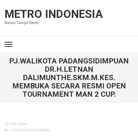
Lompat
ke
METRO INDONESIA
konten
Berani Tampil Beda
(Tekan
Enter)
PJ.WALIKOTA PADANGSIDIMPUAN
DR.H.LETNAN
DALIMUNTHE.SKM.M.KES.
MEMBUKA SECARA RESMI OPEN
TOURNAMENT MAN 2 CUP.
25 FEB 2024
ALI YUSRON DONGORAN