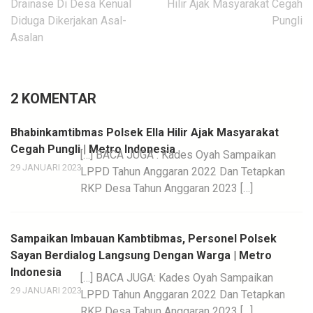
pos
Drainase Di Desa Kenual
Hilir Ajak Masyarakat Cegah
Diduga Dikerjakan Asal-
Pungli
Asalan
2 KOMENTAR
Bhabinkamtibmas Polsek Ella Hilir Ajak Masyarakat
Cegah Pungli | Metro Indonesia
[…] BACA JUGA : Kades Oyah Sampaikan
29 JANUARI 2023
LPPD Tahun Anggaran 2022 Dan Tetapkan
RKP Desa Tahun Anggaran 2023 […]
Sampaikan Imbauan Kambtibmas, Personel Polsek
Sayan Berdialog Langsung Dengan Warga | Metro
Indonesia
[…] BACA JUGA: Kades Oyah Sampaikan
29 JANUARI 2023
LPPD Tahun Anggaran 2022 Dan Tetapkan
RKP Desa Tahun Anggaran 2023 […]