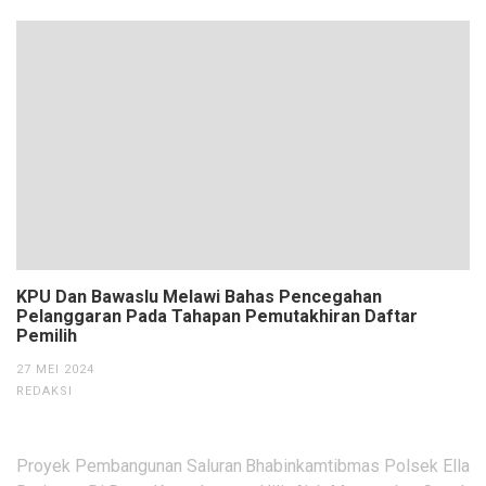
KPU Dan Bawaslu Melawi Bahas Pencegahan
Pelanggaran Pada Tahapan Pemutakhiran Daftar
Pemilih
27 MEI 2024
REDAKSI
Navigasi
Proyek Pembangunan Saluran
Bhabinkamtibmas Polsek Ella