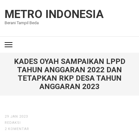
Lompat
ke
METRO INDONESIA
konten
Berani Tampil Beda
(Tekan
Enter)
KADES OYAH SAMPAIKAN LPPD
TAHUN ANGGARAN 2022 DAN
TETAPKAN RKP DESA TAHUN
ANGGARAN 2023
29 JAN 2023
REDAKSI
2 KOMENTAR