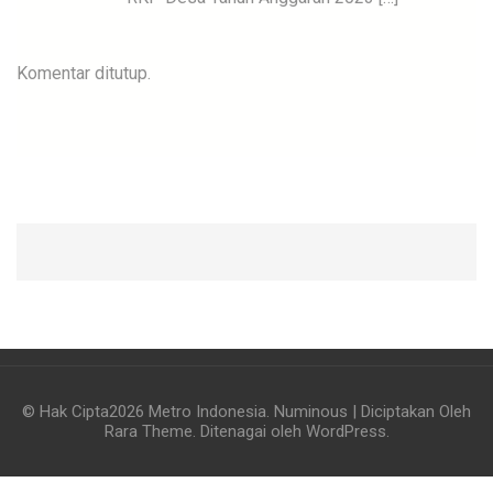
Komentar ditutup.
© Hak Cipta2026
Metro Indonesia
.
Numinous | Diciptakan Oleh
Rara Theme
. Ditenagai oleh
WordPress
.