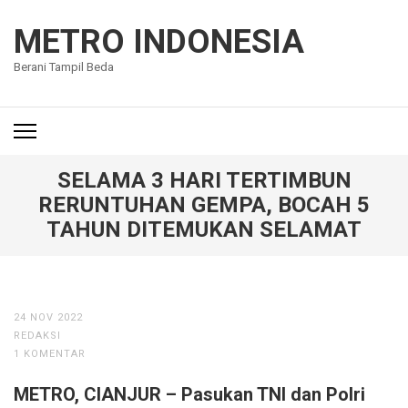
Lompat
ke
METRO INDONESIA
konten
Berani Tampil Beda
(Tekan
Enter)
SELAMA 3 HARI TERTIMBUN
RERUNTUHAN GEMPA, BOCAH 5
TAHUN DITEMUKAN SELAMAT
24 NOV 2022
REDAKSI
1 KOMENTAR
METRO, CIANJUR – Pasukan TNI dan Polri