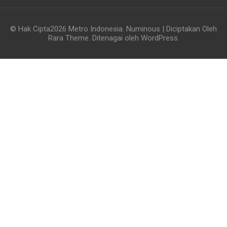
© Hak Cipta2026
Metro Indonesia
.
Numinous | Diciptakan Oleh
Rara Theme
. Ditenagai oleh
WordPress
.