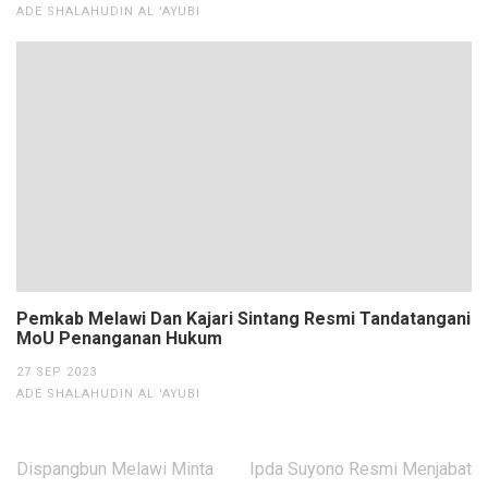
ADE SHALAHUDIN AL 'AYUBI
Pemkab Melawi Dan Kajari Sintang Resmi Tandatangani
MoU Penanganan Hukum
27 SEP 2023
ADE SHALAHUDIN AL 'AYUBI
Navigasi
Dispangbun Melawi Minta
Ipda Suyono Resmi Menjabat