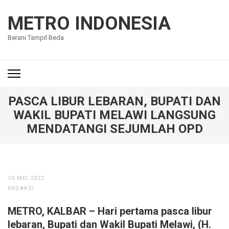
Lompat
ke
METRO INDONESIA
konten
Berani Tampil Beda
(Tekan
Enter)
PASCA LIBUR LEBARAN, BUPATI DAN
WAKIL BUPATI MELAWI LANGSUNG
MENDATANGI SEJUMLAH OPD
10 MEI 2022
REDAKSI
METRO, KALBAR – Hari pertama pasca libur
lebaran, Bupati dan Wakil Bupati Melawi, (H.