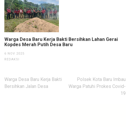
Warga Desa Baru Kerja Bakti Bersihkan Lahan Gerai
Kopdes Merah Putih Desa Baru
6 NOV 2025
REDAKSI
Navigasi
Warga Desa Baru Kerja Bakti
Polsek Kota Baru Imbau
pos
Bersihkan Jalan Desa
Warga Patuhi Prokes Covid-
19