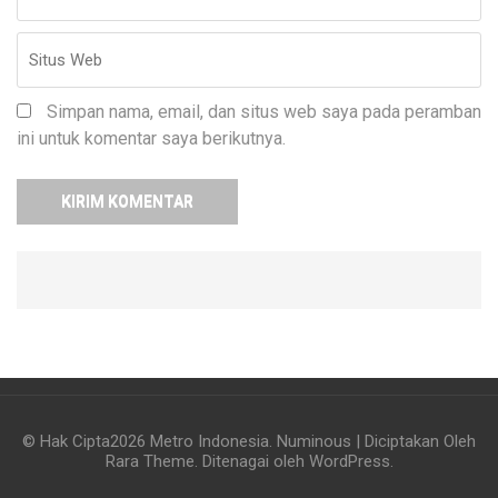
Simpan nama, email, dan situs web saya pada peramban
ini untuk komentar saya berikutnya.
© Hak Cipta2026
Metro Indonesia
.
Numinous | Diciptakan Oleh
Rara Theme
. Ditenagai oleh
WordPress
.