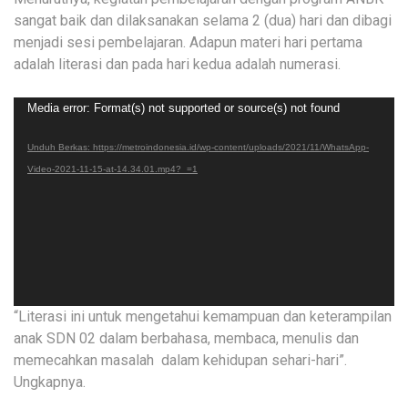
sangat baik dan dilaksanakan selama 2 (dua) hari dan dibagi
menjadi sesi pembelajaran. Adapun materi hari pertama
adalah literasi dan pada hari kedua adalah numerasi.
Pemutar
Media error: Format(s) not supported or source(s) not found
Video
Unduh Berkas: https://metroindonesia.id/wp-content/uploads/2021/11/WhatsApp-
Video-2021-11-15-at-14.34.01.mp4?_=1
“Literasi ini untuk mengetahui kemampuan dan keterampilan
anak SDN 02 dalam berbahasa, membaca, menulis dan
memecahkan masalah dalam kehidupan sehari-hari”.
Ungkapnya.