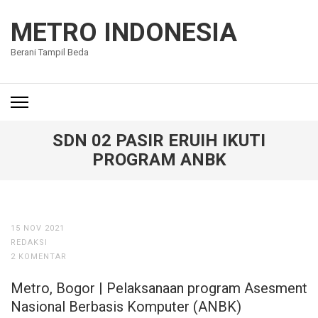
Lompat
ke
METRO INDONESIA
konten
Berani Tampil Beda
(Tekan
Enter)
SDN 02 PASIR ERUIH IKUTI
PROGRAM ANBK
15 NOV 2021
REDAKSI
2 KOMENTAR
Metro, Bogor | Pelaksanaan program Asesment
Nasional Berbasis Komputer (ANBK)