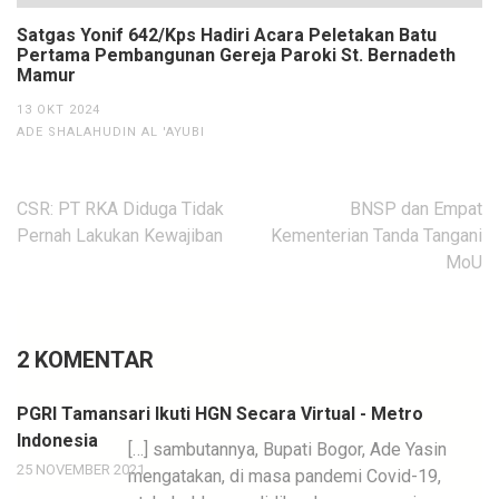
Satgas Yonif 642/Kps Hadiri Acara Peletakan Batu
Pertama Pembangunan Gereja Paroki St. Bernadeth
Mamur
13 OKT 2024
ADE SHALAHUDIN AL 'AYUBI
Navigasi
CSR: PT RKA Diduga Tidak
BNSP dan Empat
pos
Pernah Lakukan Kewajiban
Kementerian Tanda Tangani
MoU
2 KOMENTAR
PGRI Tamansari Ikuti HGN Secara Virtual - Metro
Indonesia
[…] sambutannya, Bupati Bogor, Ade Yasin
25 NOVEMBER 2021
mengatakan, di masa pandemi Covid-19,