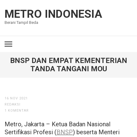
Lompat
ke
METRO INDONESIA
konten
Berani Tampil Beda
(Tekan
Enter)
BNSP DAN EMPAT KEMENTERIAN
TANDA TANGANI MOU
16 NOV 2021
REDAKSI
1 KOMENTAR
Metro, Jakarta – Ketua Badan Nasional
Sertifikasi Profesi (
BNSP
) beserta Menteri