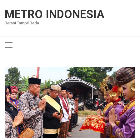
Lompat
ke
METRO INDONESIA
konten
Berani Tampil Beda
(Tekan
Enter)