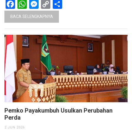
Facebook
WhatsApp
Messenger
Copy
Share
Link
BACA SELENGKAPNYA
Pemko Payakumbuh Usulkan Perubahan
Perda
2 JUN 2026