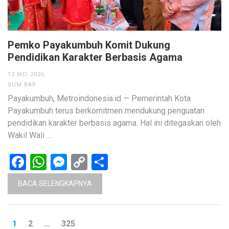
Pemko Payakumbuh Komit Dukung
Pendidikan Karakter Berbasis Agama
12 MEI 2026
SUM BAR
Payakumbuh, Metroindonesia.id — Pemerintah Kota
Payakumbuh terus berkomitmen mendukung penguatan
pendidikan karakter berbasis agama. Hal ini ditegaskan oleh
Wakil Wali …
Facebook
WhatsApp
Messenger
Copy
Share
Link
BACA SELENGKAPNYA
Paginasi
HALAMAN
HALAMAN
HALAMAN
1
2
…
325