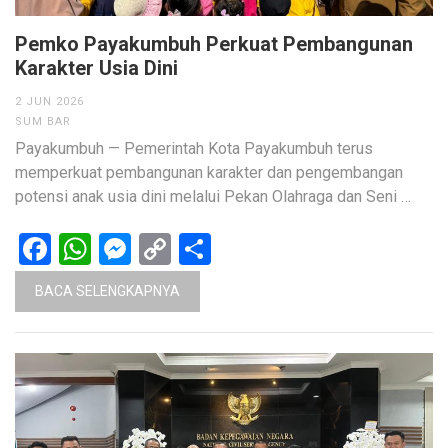
Pemko Payakumbuh Perkuat Pembangunan
Karakter Usia Dini
2 JUN 2026
SUM BAR
Payakumbuh — Pemerintah Kota Payakumbuh terus
memperkuat pembangunan karakter dan pengembangan
potensi anak usia dini melalui Pekan Olahraga dan Seni …
Facebook
WhatsApp
Messenger
Copy
Share
Link
BACA SELENGKAPNYA