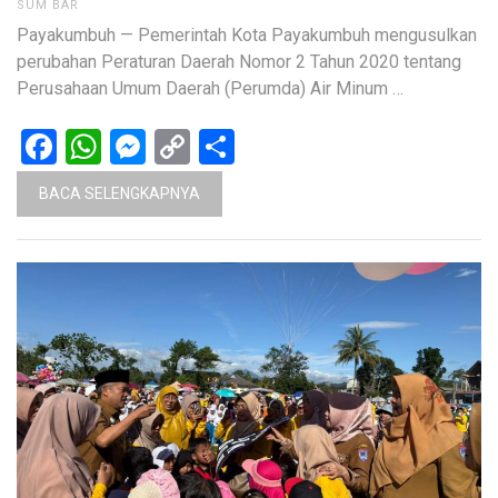
SUM BAR
Payakumbuh — Pemerintah Kota Payakumbuh mengusulkan
perubahan Peraturan Daerah Nomor 2 Tahun 2020 tentang
Perusahaan Umum Daerah (Perumda) Air Minum …
Facebook
WhatsApp
Messenger
Copy
Share
Link
BACA SELENGKAPNYA