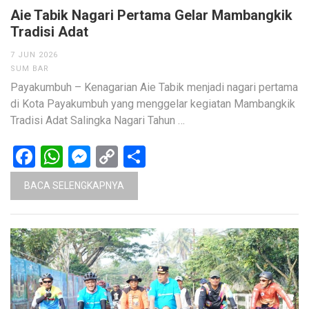
Aie Tabik Nagari Pertama Gelar Mambangkik
Tradisi Adat
7 JUN 2026
SUM BAR
Payakumbuh – Kenagarian Aie Tabik menjadi nagari pertama
di Kota Payakumbuh yang menggelar kegiatan Mambangkik
Tradisi Adat Salingka Nagari Tahun …
Facebook
WhatsApp
Messenger
Copy
Share
Link
BACA SELENGKAPNYA