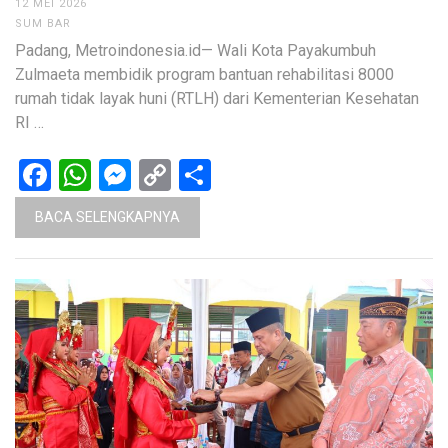
12 MEI 2026
SUM BAR
Padang, Metroindonesia.id— Wali Kota Payakumbuh
Zulmaeta membidik program bantuan rehabilitasi 8000
rumah tidak layak huni (RTLH) dari Kementerian Kesehatan
RI …
Facebook
WhatsApp
Messenger
Copy
Share
Link
BACA SELENGKAPNYA