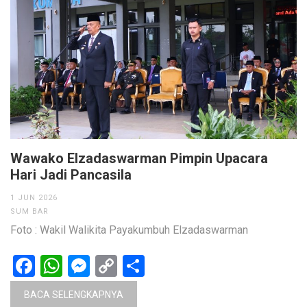
Wawako Elzadaswarman Pimpin Upacara
Hari Jadi Pancasila
1 JUN 2026
SUM BAR
Foto : Wakil Walikita Payakumbuh Elzadaswarman
Facebook
WhatsApp
Messenger
Copy
Share
Link
BACA SELENGKAPNYA