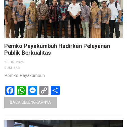
Pemko Payakumbuh Hadirkan Pelayanan
Publik Berkualitas
2 JUN 2026
SUM BAR
Pemko Payakumbuh
Facebook
WhatsApp
Messenger
Copy
Share
Link
BACA SELENGKAPNYA