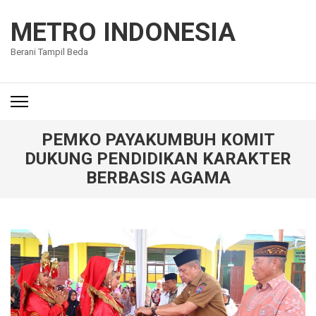
Lompat
ke
METRO INDONESIA
konten
Berani Tampil Beda
(Tekan
Enter)
PEMKO PAYAKUMBUH KOMIT
DUKUNG PENDIDIKAN KARAKTER
BERBASIS AGAMA