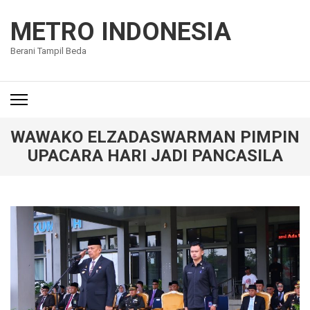
Lompat
ke
METRO INDONESIA
konten
Berani Tampil Beda
(Tekan
Enter)
WAWAKO ELZADASWARMAN PIMPIN
UPACARA HARI JADI PANCASILA