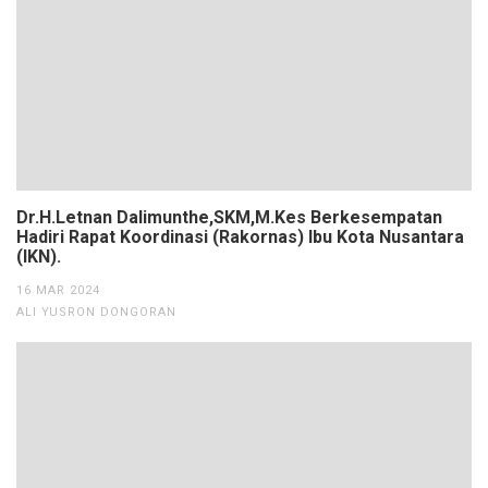
Dr.H.Letnan Dalimunthe,SKM,M.Kes Berkesempatan
Hadiri Rapat Koordinasi (Rakornas) Ibu Kota Nusantara
(IKN).
16 MAR 2024
ALI YUSRON DONGORAN