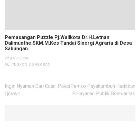
Pemasangan Puzzle Pj.Walikota Dr.H.Letnan
Dalimunthe.SKM.M.Kes Tandai Sinergi Agraria di Desa
Sabungan.
22 APR 2024
ALI YUSRON DONGORAN
Navigasi
Ingin Nyaman Cari Cuan, Pakai
Pemko Payakumbuh Hadirkan
pos
Qmove
Pelayanan Publik Berkualitas