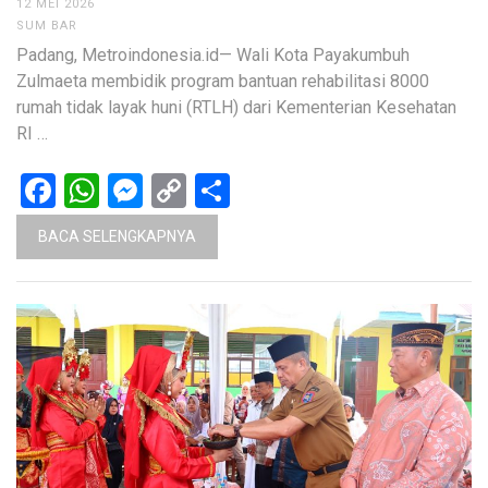
12 MEI 2026
SUM BAR
Padang, Metroindonesia.id— Wali Kota Payakumbuh
Zulmaeta membidik program bantuan rehabilitasi 8000
rumah tidak layak huni (RTLH) dari Kementerian Kesehatan
RI …
Facebook
WhatsApp
Messenger
Copy
Share
Link
BACA SELENGKAPNYA