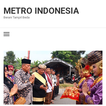
Lompat
ke
METRO INDONESIA
konten
Berani Tampil Beda
(Tekan
Enter)