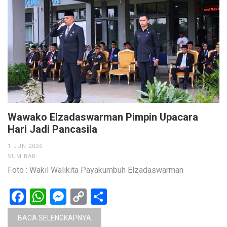
Wawako Elzadaswarman Pimpin Upacara
Hari Jadi Pancasila
1 JUN 2026
SUM BAR
Foto : Wakil Walikita Payakumbuh Elzadaswarman
Facebook
WhatsApp
Messenger
Copy
Share
Link
BACA SELENGKAPNYA