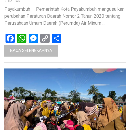
SUM BAR
Payakumbuh — Pemerintah Kota Payakumbuh mengusulkan
perubahan Peraturan Daerah Nomor 2 Tahun 2020 tentang
Perusahaan Umum Daerah (Perumda) Air Minum …
Facebook
WhatsApp
Messenger
Copy
Share
Link
BACA SELENGKAPNYA