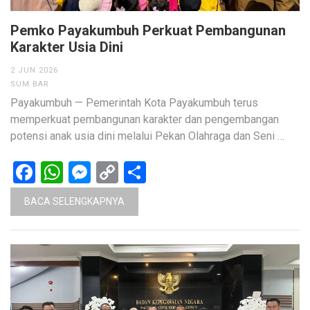
Pemko Payakumbuh Perkuat Pembangunan
Karakter Usia Dini
2 JUN 2026
SUM BAR
Payakumbuh — Pemerintah Kota Payakumbuh terus
memperkuat pembangunan karakter dan pengembangan
potensi anak usia dini melalui Pekan Olahraga dan Seni …
Facebook
WhatsApp
Messenger
Copy
Share
Link
BACA SELENGKAPNYA