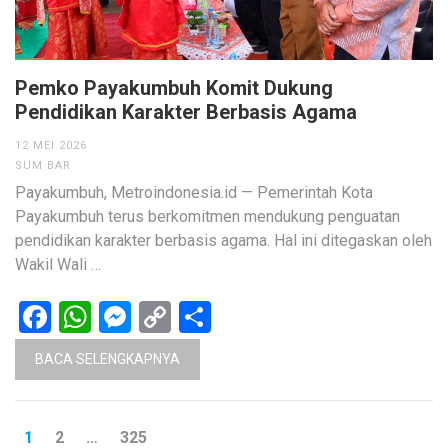
Pemko Payakumbuh Komit Dukung
Pendidikan Karakter Berbasis Agama
12 MEI 2026
SUM BAR
Payakumbuh, Metroindonesia.id — Pemerintah Kota
Payakumbuh terus berkomitmen mendukung penguatan
pendidikan karakter berbasis agama. Hal ini ditegaskan oleh
Wakil Wali …
Facebook
WhatsApp
Messenger
Copy
Share
Link
BACA SELENGKAPNYA
Paginasi
HALAMAN
HALAMAN
HALAMAN
1
2
…
325