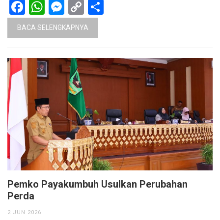
Facebook
WhatsApp
Messenger
Copy
Share
Link
BACA SELENGKAPNYA
Pemko Payakumbuh Usulkan Perubahan
Perda
2 JUN 2026