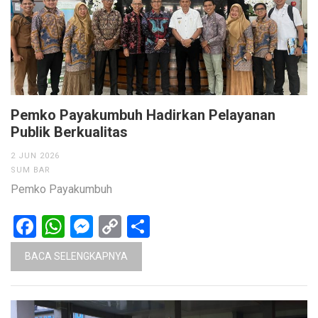
Pemko Payakumbuh Hadirkan Pelayanan
Publik Berkualitas
2 JUN 2026
SUM BAR
Pemko Payakumbuh
Facebook
WhatsApp
Messenger
Copy
Share
Link
BACA SELENGKAPNYA