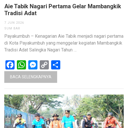
Aie Tabik Nagari Pertama Gelar Mambangkik
Tradisi Adat
7 JUN 2026
SUM BAR
Payakumbuh – Kenagarian Aie Tabik menjadi nagari pertama
di Kota Payakumbuh yang menggelar kegiatan Mambangkik
Tradisi Adat Salingka Nagari Tahun …
Facebook
WhatsApp
Messenger
Copy
Share
Link
BACA SELENGKAPNYA