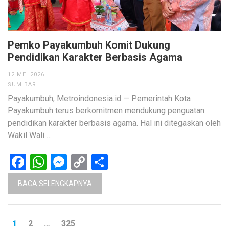
Pemko Payakumbuh Komit Dukung
Pendidikan Karakter Berbasis Agama
12 MEI 2026
SUM BAR
Payakumbuh, Metroindonesia.id — Pemerintah Kota
Payakumbuh terus berkomitmen mendukung penguatan
pendidikan karakter berbasis agama. Hal ini ditegaskan oleh
Wakil Wali …
Facebook
WhatsApp
Messenger
Copy
Share
Link
BACA SELENGKAPNYA
Paginasi
HALAMAN
HALAMAN
HALAMAN
1
2
…
325