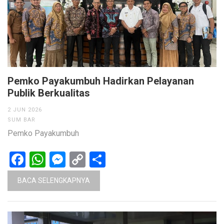
Pemko Payakumbuh Hadirkan Pelayanan
Publik Berkualitas
2 JUN 2026
SUM BAR
Pemko Payakumbuh
Facebook
WhatsApp
Messenger
Copy
Share
Link
BACA SELENGKAPNYA