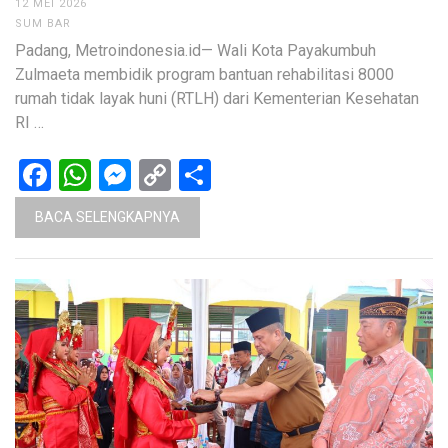
12 MEI 2026
SUM BAR
Padang, Metroindonesia.id— Wali Kota Payakumbuh
Zulmaeta membidik program bantuan rehabilitasi 8000
rumah tidak layak huni (RTLH) dari Kementerian Kesehatan
RI …
Facebook
WhatsApp
Messenger
Copy
Share
Link
BACA SELENGKAPNYA