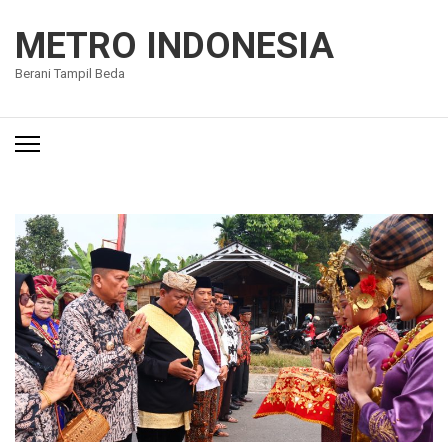
Lompat
ke
METRO INDONESIA
konten
Berani Tampil Beda
(Tekan
Enter)