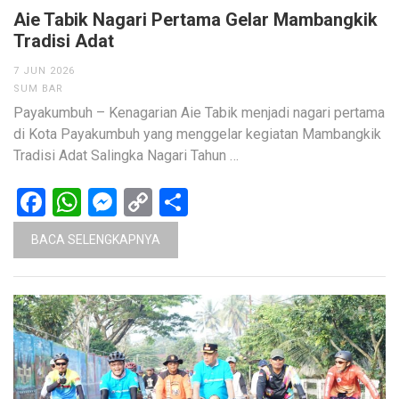
Aie Tabik Nagari Pertama Gelar Mambangkik
Tradisi Adat
7 JUN 2026
SUM BAR
Payakumbuh – Kenagarian Aie Tabik menjadi nagari pertama
di Kota Payakumbuh yang menggelar kegiatan Mambangkik
Tradisi Adat Salingka Nagari Tahun …
Facebook
WhatsApp
Messenger
Copy
Share
Link
BACA SELENGKAPNYA