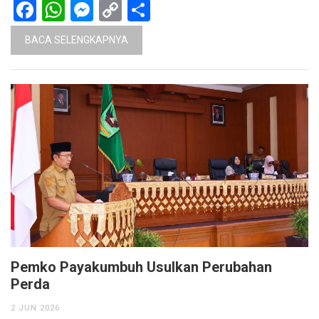
Facebook
WhatsApp
Messenger
Copy
Share
Link
BACA SELENGKAPNYA
Pemko Payakumbuh Usulkan Perubahan
Perda
2 JUN 2026