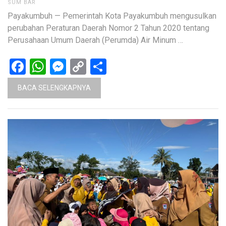
SUM BAR
Payakumbuh — Pemerintah Kota Payakumbuh mengusulkan
perubahan Peraturan Daerah Nomor 2 Tahun 2020 tentang
Perusahaan Umum Daerah (Perumda) Air Minum …
Facebook
WhatsApp
Messenger
Copy
Share
Link
BACA SELENGKAPNYA