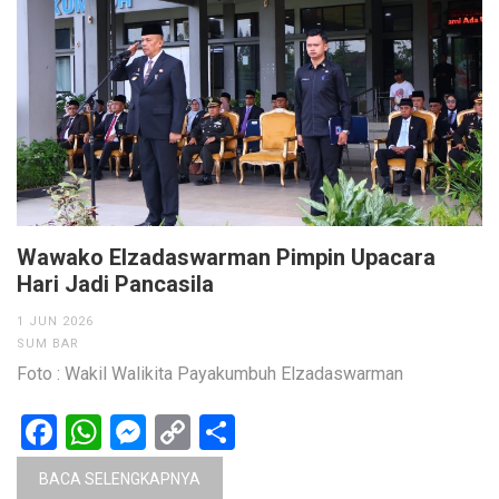
Wawako Elzadaswarman Pimpin Upacara
Hari Jadi Pancasila
1 JUN 2026
SUM BAR
Foto : Wakil Walikita Payakumbuh Elzadaswarman
Facebook
WhatsApp
Messenger
Copy
Share
Link
BACA SELENGKAPNYA