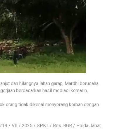
anjut dan hilangnya lahan garap, Mardhi berusaha
gerjaan berdasarkan hasil mediasi kemarin,
k orang tidak dikenal menyerang korban dengan
1219 / VII / 2025 / SPKT / Res. BGR / Polda Jabar,