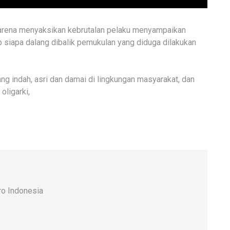
arena menyaksikan kebrutalan pelaku menyampaikan
siapa dalang dibalik pemukulan yang diduga dilakukan
g indah, asri dan damai di lingkungan masyarakat, dan
oligarki,
o Indonesia