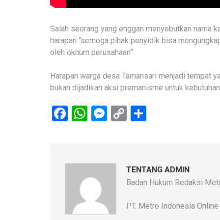
Salah seorang yang enggan menyebutkan nama k
harapan “semoga pihak penyidik bisa mengungkap 
oleh oknum perusahaan”
Harapan warga desa Tamansari menjadi tempat yan
bukan dijadikan aksi premanisme untuk kebutuhan 
Facebook
WhatsApp
Messenger
Copy
Share
Link
TENTANG ADMIN
Badan Hukum Redaksi Metr
PT. Metro Indonesia Online