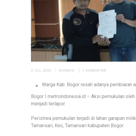
2 JUL 2025
REDAKSI
1 KOMENTAR
Warga Kab. Bogor resah adanya pembiaran a
Bogor I metroindonesia.id – Aksi pemukulan oleh
menjadi terlapor.
Peristiwa pemukulan terjadi di lahan garapan mili
Tamansari, Kec, Tamansari kabupaten Bogor.