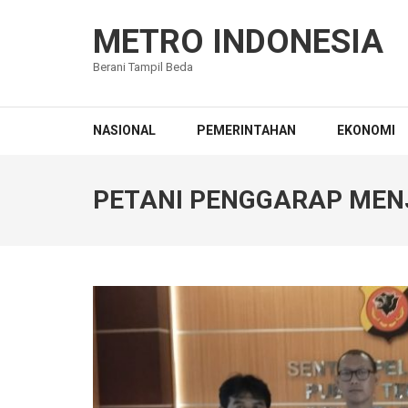
Lompat
ke
METRO INDONESIA
konten
Berani Tampil Beda
(Tekan
Enter)
NASIONAL
PEMERINTAHAN
EKONOMI
PETANI PENGGARAP MEN