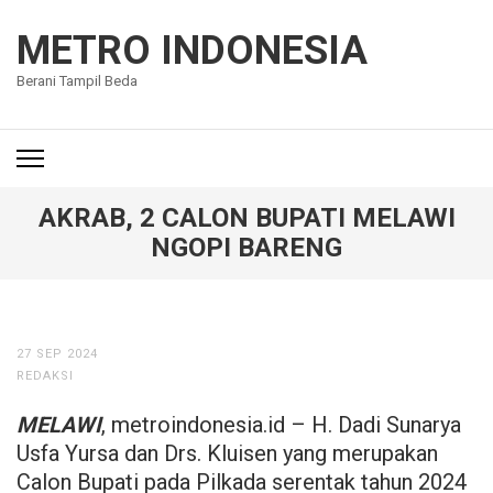
Lompat
ke
METRO INDONESIA
konten
Berani Tampil Beda
(Tekan
Enter)
AKRAB, 2 CALON BUPATI MELAWI
NGOPI BARENG
27 SEP 2024
REDAKSI
MELAWI
, metroindonesia.id – H. Dadi Sunarya
Usfa Yursa dan Drs. Kluisen yang merupakan
Calon Bupati pada Pilkada serentak tahun 2024