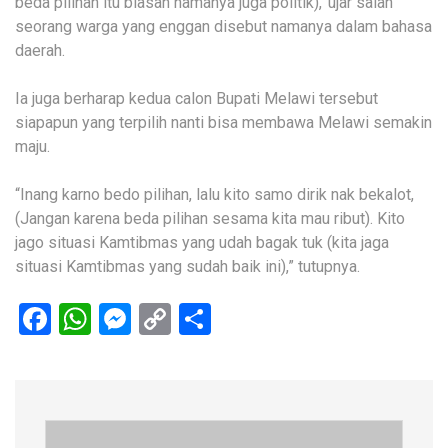
beda pilihan itu biasan namanya juga politik),’ ujar salah
seorang warga yang enggan disebut namanya dalam bahasa
daerah.
Ia juga berharap kedua calon Bupati Melawi tersebut
siapapun yang terpilih nanti bisa membawa Melawi semakin
maju.
“Inang karno bedo pilihan, lalu kito samo dirik nak bekalot,
(Jangan karena beda pilihan sesama kita mau ribut). Kito
jago situasi Kamtibmas yang udah bagak tuk (kita jaga
situasi Kamtibmas yang sudah baik ini),” tutupnya.
Facebook
WhatsApp
Messenger
Copy
Share
Link