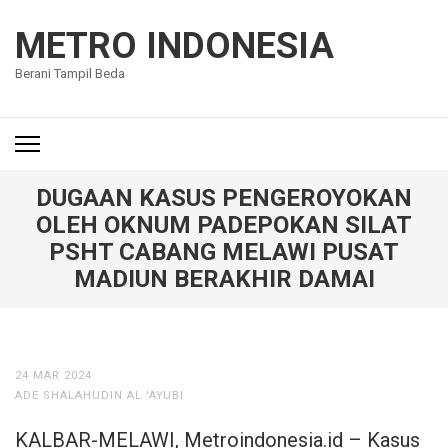
Lompat
ke
METRO INDONESIA
konten
Berani Tampil Beda
(Tekan
Enter)
DUGAAN KASUS PENGEROYOKAN
OLEH OKNUM PADEPOKAN SILAT
PSHT CABANG MELAWI PUSAT
MADIUN BERAKHIR DAMAI
24 MAR 2024
ADE SHALAHUDIN AL 'AYUBI
KALBAR-MELAWI, Metroindonesia.id – Kasus