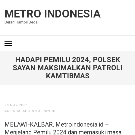
Lompat
ke
METRO INDONESIA
konten
Berani Tampil Beda
(Tekan
Enter)
HADAPI PEMILU 2024, POLSEK
SAYAN MAKSIMALKAN PATROLI
KAMTIBMAS
28 NOV 2023
ADE SHALAHUDIN AL 'AYUBI
MELAWI-KALBAR, Metroindonesia.id –
Menjelang Pemilu 2024 dan memasuki masa