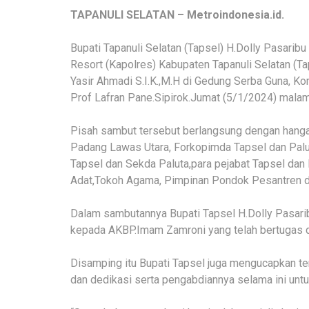
TAPANULI SELATAN – Metroindonesia.id.
Bupati Tapanuli Selatan (Tapsel) H.Dolly Pasari
Resort (Kapolres) Kabupaten Tapanuli Selatan (T
Yasir Ahmadi S.I.K.,M.H di Gedung Serba Guna, Ko
Prof Lafran Pane.Sipirok.Jumat (5/1/2024) malam
Pisah sambut tersebut berlangsung dengan hangat
Padang Lawas Utara, Forkopimda Tapsel dan Pal
Tapsel dan Sekda Paluta,para pejabat Tapsel dan 
Adat,Tokoh Agama, Pimpinan Pondok Pesantren 
Dalam sambutannya Bupati Tapsel H.Dolly Pasari
kepada AKBP.Imam Zamroni yang telah bertugas d
Disamping itu Bupati Tapsel juga mengucapkan 
dan dedikasi serta pengabdiannya selama ini unt