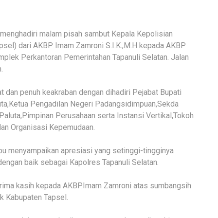
bu menghadiri malam pisah sambut Kepala Kepolisian
apsel) dari AKBP Imam Zamroni S.I.K.,M.H kepada AKBP
mplek Perkantoran Pemerintahan Tapanuli Selatan. Jalan
.
 dan penuh keakraban dengan dihadiri Pejabat Bupati
uta,Ketua Pengadilan Negeri Padangsidimpuan,Sekda
Paluta,Pimpinan Perusahaan serta Instansi Vertikal,Tokoh
dan Organisasi Kepemudaan.
bu menyampaikan apresiasi yang setinggi-tingginya
engan baik sebagai Kapolres Tapanuli Selatan.
terima kasih kepada AKBP.Imam Zamroni atas sumbangsih
uk Kabupaten Tapsel.