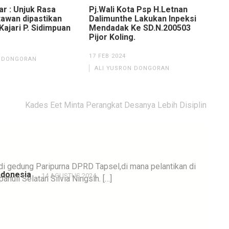
r : Unjuk Rasa
Pj.Wali Kota Psp H.Letnan
awan dipastikan
Dalimunthe Lakukan Inpeksi
 Kajari P. Sidimpuan
Mendadak Ke SD.N.200503
Pijor Koling.
17 FEB 2024
N DONGORAN
ALI YUSRON DONGORAN
Kades Eet Minta Perangkat Desanya Lebih Disiplin
di gedung Paripurna DPRD Tapsel,di mana pelantikan di
Indonesia
14 AGUSTUS 2024
nuli Selatan Silvia Ningsih. […]