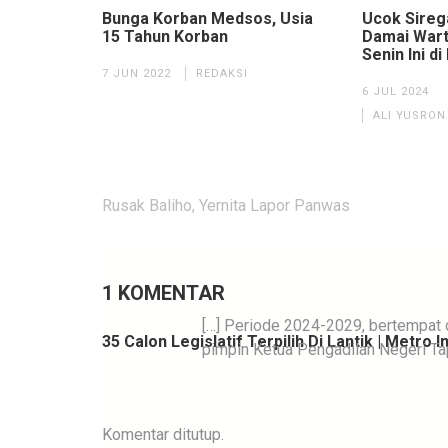
Bunga Korban Medsos, Usia
Ucok Sirega
15 Tahun Korban
Damai Wart
Senin Ini di
7 JUN 2022
REDAKSI
6 JUL 2024
ALI YUSRO
Navigasi
Rusak Baliho, Yernita Lapor Panwas
pos
1 KOMENTAR
[…] Periode 2024-2029, bertempat 
35 Calon Legislatif Terpilih Di Lantik | Metro 
pimpin Ketua Pengadilan Negeri Tapa
Komentar ditutup.