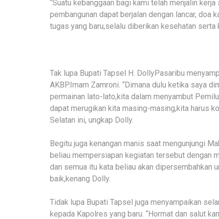
“Suatu kebanggaan bagi kami telah menjalin kerj
pembangunan dapat berjalan dengan lancar, doa
tugas yang baru,selalu diberikan kesehatan serta
Tak lupa Bupati Tapsel H. DollyPasaribu menyam
AKBP.Imam Zamroni. “Dimana dulu ketika saya dimin
permainan lato-lato,kita dalam menyambut Pemilu
dapat merugikan kita masing-masing,kita harus ko
Selatan ini, ungkap Dolly.
Begitu juga kenangan manis saat mengunjungi Mak
beliau mempersiapan kegiatan tersebut dengan ma
dan semua itu kata beliau akan dipersembahkan un
baik,kenang Dolly.
Tidak lupa Bupati Tapsel juga menyampaikan sel
kepada Kapolres yang baru. “Hormat dan salut k