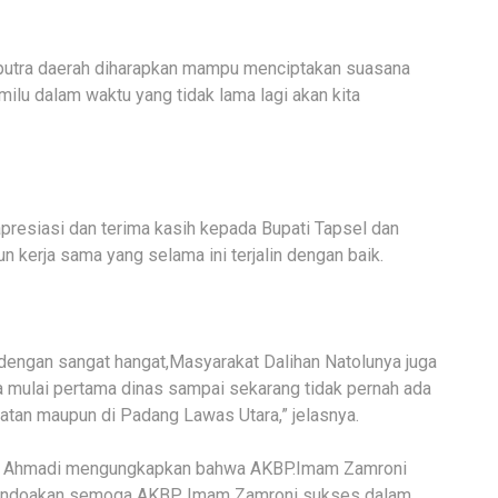
utra daerah diharapkan mampu menciptakan suasana
lu dalam waktu yang tidak lama lagi akan kita
esiasi dan terima kasih kepada Bupati Tapsel dan
kerja sama yang selama ini terjalin dengan baik.
 dengan sangat hangat,Masyarakat Dalihan Natolunya juga
a mulai pertama dinas sampai sekarang tidak pernah ada
elatan maupun di Padang Lawas Utara,” jelasnya.
ir Ahmadi mengungkapkan bahwa AKBP.Imam Zamroni
 mendoakan semoga AKBP Imam Zamroni sukses dalam