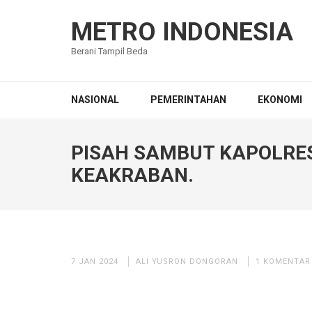
Lompat
ke
METRO INDONESIA
konten
Berani Tampil Beda
(Tekan
Enter)
NASIONAL
PEMERINTAHAN
EKONOMI
PISAH SAMBUT KAPOLRE
KEAKRABAN.
7 JAN 2024
ALI YUSRON DONGORAN
1 KOMENTAR