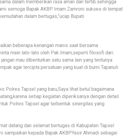
a sama dalam memberikan rasa aman dan tertib.sehingga
 kami semoga Bapak AKBP. Imam Zamroni sukses di tempat
 kemudahan dalam bertugas,”ucap Bupati.
paikan beberapa kenangan manis saat bersama
ta main lato-lato oleh Pak Imam,seperti filosofi dari
 jangan mau dibenturkan satu sama lain yang tentunya
mpak agar tercipta persatuan yang kuat di bumi Tapanuli
o Polres Tapsel yang baru,Saya lihat betul bagaimana
tang,karena setiap kegiatan diperiksanya dengan detail
tuk Polres Tapsel agar terbentuk sinergitas yang
amat datang dan selamat bertugas di Kabupaten Tapsel
ami sampaikan kepada Bapak AKBP.Yasir Ahmadi sebagai