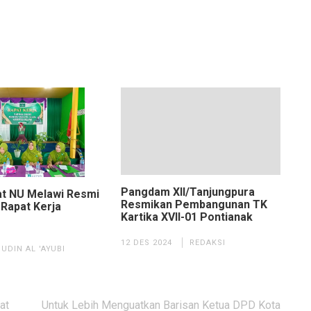
Pangdam XII/Tanjungpura
t NU Melawi Resmi
Resmikan Pembangunan TK
Rapat Kerja
Kartika XVII-01 Pontianak
12 DES 2024
REDAKSI
UDIN AL 'AYUBI
at
Untuk Lebih Menguatkan Barisan Ketua DPD Kota