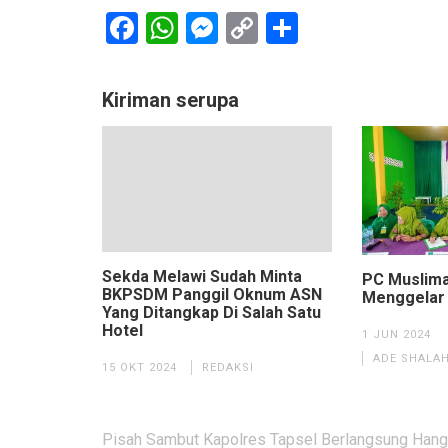
Facebook
WhatsApp
Messenger
Copy
Share
Link
Kiriman serupa
Sekda Melawi Sudah Minta
PC Muslima
BKPSDM Panggil Oknum ASN
Menggelar 
Yang Ditangkap Di Salah Satu
Hotel
1 JUN 2024
ADE SHALAH
15 OKT 2024
REDAKSI
Navigasi
Pisah Sambut Kapolres Tapsel Berlangsung Hang