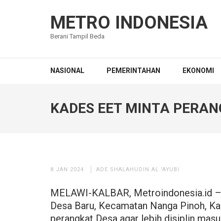
Lompat
ke
METRO INDONESIA
konten
Berani Tampil Beda
(Tekan
Enter)
NASIONAL
PEMERINTAHAN
EKONOMI
KADES EET MINTA PERANG
8 JAN 2024
ADE SHALAHUDIN AL 'AYUBI
MELAWI-KALBAR, Metroindonesia.id – 
Desa Baru, Kecamatan Nanga Pinoh, Ka
perangkat Desa agar lebih disiplin ma