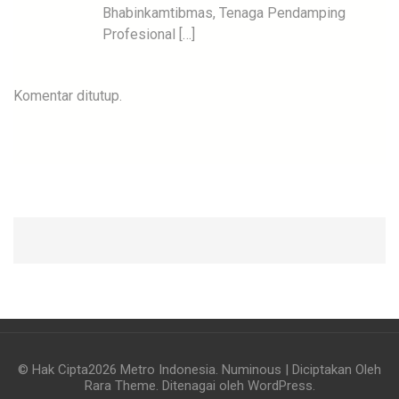
Bhabinkamtibmas, Tenaga Pendamping
Profesional […]
Komentar ditutup.
© Hak Cipta2026
Metro Indonesia
.
Numinous | Diciptakan Oleh
Rara Theme
. Ditenagai oleh
WordPress
.