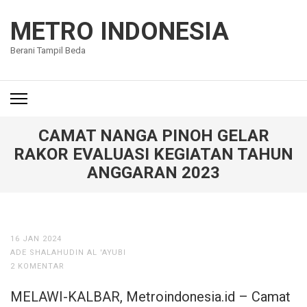
Lompat
ke
METRO INDONESIA
konten
Berani Tampil Beda
(Tekan
Enter)
CAMAT NANGA PINOH GELAR
RAKOR EVALUASI KEGIATAN TAHUN
ANGGARAN 2023
16 JAN 2024
ADE SHALAHUDIN AL 'AYUBI
2 KOMENTAR
MELAWI-KALBAR, Metroindonesia.id – Camat