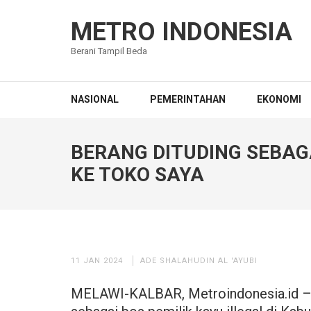
Lompat
ke
METRO INDONESIA
konten
Berani Tampil Beda
(Tekan
Enter)
NASIONAL
PEMERINTAHAN
EKONOMI
BERANG DITUDING SEBAG
KE TOKO SAYA
11 JAN 2024
ADE SHALAHUDIN AL 'AYUBI
MELAWI-KALBAR, Metroindonesia.id – Ak