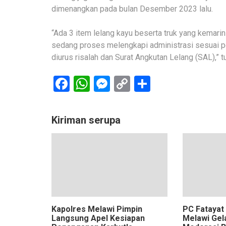
dimenangkan pada bulan Desember 2023 lalu.
“Ada 3 item lelang kayu beserta truk yang kemari
sedang proses melengkapi administrasi sesuai 
diurus risalah dan Surat Angkutan Lelang (SAL),” t
Facebook
WhatsApp
Messenger
Copy
Share
Link
Kiriman serupa
Kapolres Melawi Pimpin
PC Fatayat
Langsung Apel Kesiapan
Melawi Gel