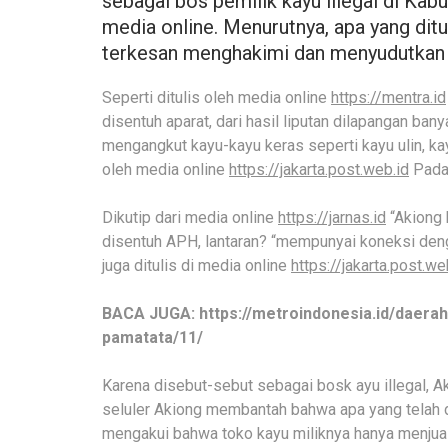
sebagai bos pemilik kayu illegal di Kab
media online. Menurutnya, apa yang ditu
terkesan menghakimi dan menyudutkan d
Seperti ditulis oleh media online
https://mentra.id
disentuh aparat, dari hasil liputan dilapangan ban
mengangkut kayu-kayu keras seperti kayu ulin, kay
oleh media online
https://jakarta.post.web.id
Pada 
Dikutip dari media online
https://jarnas.id
“Akiong b
disentuh APH, lantaran? “mempunyai koneksi de
juga ditulis di media online
https://jakarta.post.we
BACA JUGA: https://metroindonesia.id/daera
pamatata/11/
Karena disebut-sebut sebagai bosk ayu illegal, Ak
seluler Akiong membantah bahwa apa yang telah dit
mengakui bahwa toko kayu miliknya hanya menjual 