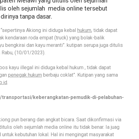
upaten Melawi yang ditulis oleh sejumlah
lis oleh sejumlah media online tersebut
irinya tanpa dasar.
“sepertinya Akiong ini diduga kebal
hukum
, tidak dapat
yak kendaraan roda empat (truck) yang bolak-balik
u bengkirai dan kayu meranti”. kutipan serupa juga ditulis
Rabu, (10/01/2023).
os kayu illegal ini diduga kebal hukum , tidak dapat
ngan
penegak hukum
berbaju coklat”. Kutipan yang sama
b.id
.
h/transportasi/keberangkatan-pemudik-di-pelabuhan-
iong pun berang dan angkat bicara. Saat dikonfirmasi via
ulis oleh sejumlah media online itu tidak benar. Ia juag
untuk kebutuhan lokal. Hal ini mengingat masyarakat