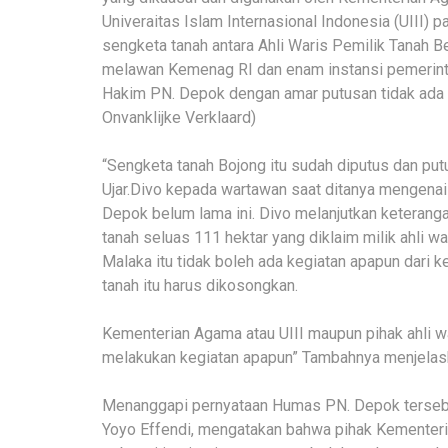
Univeraitas Islam Internasional Indonesia (UIII) 
sengketa tanah antara Ahli Waris Pemilik Tanah B
melawan Kemenag RI dan enam instansi pemerintah 
Hakim PN. Depok dengan amar putusan tidak ada 
Onvanklijke Verklaard)
“Sengketa tanah Bojong itu sudah diputus dan put
Ujar.Divo kepada wartawan saat ditanya mengena
Depok belum lama ini. Divo melanjutkan keterang
tanah seluas 111 hektar yang diklaim milik ahli 
Malaka itu tidak boleh ada kegiatan apapun dari k
tanah itu harus dikosongkan.
Kementerian Agama atau UIII maupun pihak ahli wa
melakukan kegiatan apapun” Tambahnya menjelas
Menanggapi pernyataan Humas PN. Depok tersebu
Yoyo Effendi, mengatakan bahwa pihak Kementer