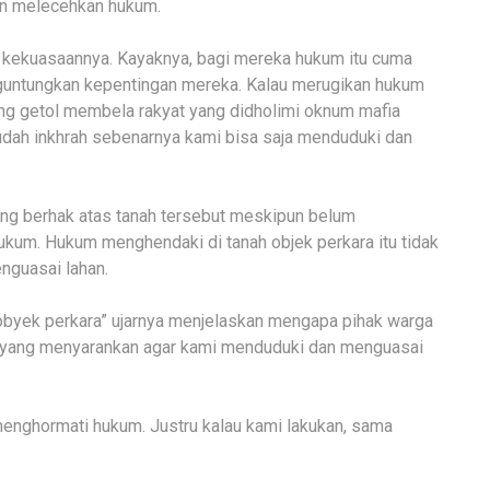
an melecehkan hukum.
 kekuasaannya. Kayaknya, bagi mereka hukum itu cuma
guntungkan kepentingan mereka. Kalau merugikan hukum
ng getol membela rakyat yang didholimi oknum mafia
sudah inkhrah sebenarnya kami bisa saja menduduki dan
ang berhak atas tanah tersebut meskipun belum
ukum. Hukum menghendaki di tanah objek perkara itu tidak
nguasai lahan.
obyek perkara” ujarnya menjelaskan mengapa pihak warga
ih yang menyarankan agar kami menduduki dan menguasai
 menghormati hukum. Justru kalau kami lakukan, sama