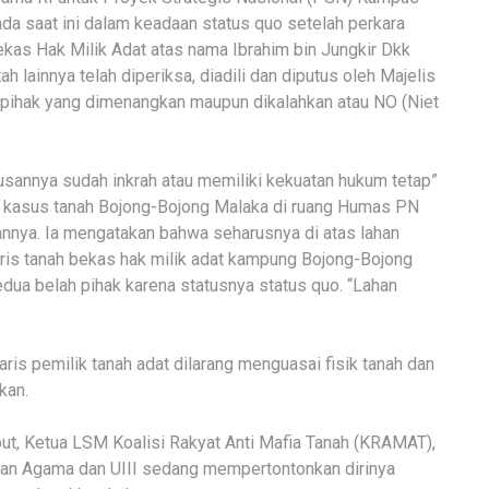
pada saat ini dalam keadaan status quo setelah perkara
ekas Hak Milik Adat atas nama Ibrahim bin Jungkir Dkk
lainnya telah diperiksa, diadili dan diputus oleh Majelis
pihak yang dimenangkan maupun dikalahkan atau NO (Niet
usannya sudah inkrah atau memiliki kekuatan hukum tetap”
i kasus tanah Bojong-Bojong Malaka di ruang Humas PN
annya. Ia mengatakan bahwa seharusnya di atas lahan
waris tanah bekas hak milik adat kampung Bojong-Bojong
edua belah pihak karena statusnya status quo. “Lahan
ris pemilik tanah adat dilarang menguasai fisik tanah dan
kan.
t, Ketua LSM Koalisi Rakyat Anti Mafia Tanah (KRAMAT),
ian Agama dan UIII sedang mempertontonkan dirinya