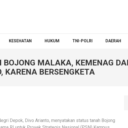
KESEHATAN
HUKUM
TNI-POLRI
DAERAH
 BOJONG MALAKA, KEMENAG DAN 
O, KARENA BERSENGKETA
egri Depok, Divo Arianto, menyatakan status tanah Bojong
gama RI untuk Proyek Strategis Nasional (PSN) Kampus