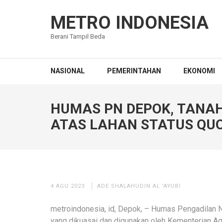
Lompat
ke
METRO INDONESIA
konten
Berani Tampil Beda
(Tekan
Enter)
NASIONAL
PEMERINTAHAN
EKONOMI
HUMAS PN DEPOK, TANAH
ATAS LAHAN STATUS QU
4 AGU 2023
ADE SHALAHUDIN AL 'AYUBI
metroindonesia, id, Depok, – Humas Pengadilan N
yang dikuasai dan digunakan oleh Kementerian A