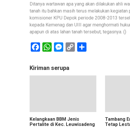
Ditanya wartawan apa yang akan dilakukan ahli war
tanah itu bahkan masih terus melakukan kegiatan
komisioner KPU Depok periode 2008-2013 terse
kepada Kemenag dan UIII agar menghormati hukum
apapun di atas lahan tanah tersebut, tegasnya. ()
Facebook
WhatsApp
Messenger
Copy
Share
Link
Kiriman serupa
Kelangkaan BBM Jenis
Tambang Em
Pertalite di Kec. Leuwisadeng
Tetap Lest