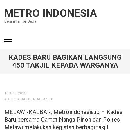
Lompat
ke
METRO INDONESIA
konten
Berani Tampil Beda
(Tekan
Enter)
KADES BARU BAGIKAN LANGSUNG
450 TAKJIL KEPADA WARGANYA
18 APR 2023
ADE SHALAHUDIN AL 'AYUBI
MELAWI-KALBAR, Metroindonesia.id – Kades
Baru bersama Camat Nanga Pinoh dan Polres
Melawi melakukan kegiatan berbagi takjil