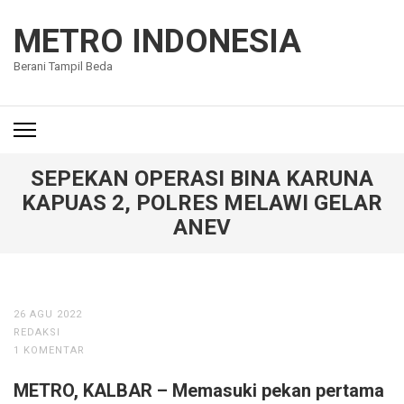
Lompat
ke
METRO INDONESIA
konten
Berani Tampil Beda
(Tekan
Enter)
SEPEKAN OPERASI BINA KARUNA
KAPUAS 2, POLRES MELAWI GELAR
ANEV
26 AGU 2022
REDAKSI
1 KOMENTAR
METRO, KALBAR – Memasuki pekan pertama