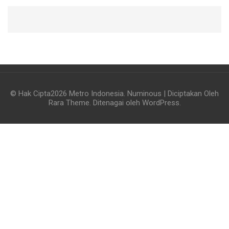
© Hak Cipta2026
Metro Indonesia
.
Numinous | Diciptakan Oleh
Rara Theme
. Ditenagai oleh
WordPress
.