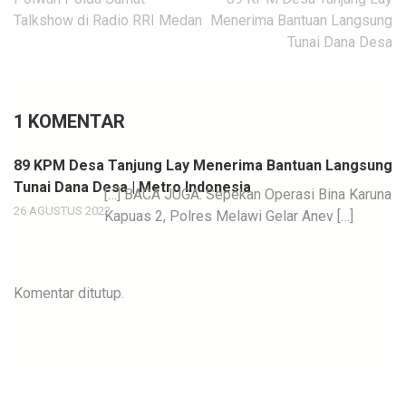
pos
Talkshow di Radio RRI Medan
Menerima Bantuan Langsung
Tunai Dana Desa
1 KOMENTAR
89 KPM Desa Tanjung Lay Menerima Bantuan Langsung
Tunai Dana Desa | Metro Indonesia
[…] BACA JUGA: Sepekan Operasi Bina Karuna
26 AGUSTUS 2022
Kapuas 2, Polres Melawi Gelar Anev […]
Komentar ditutup.