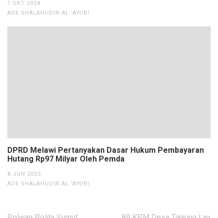
1 OKT 2024
ADE SHALAHUDIN AL 'AYUBI
DPRD Melawi Pertanyakan Dasar Hukum Pembayaran
Hutang Rp97 Milyar Oleh Pemda
8 JUN 2023
ADE SHALAHUDIN AL 'AYUBI
Navigasi
Polwan Polda Sumut
89 KPM Desa Tanjung Lay