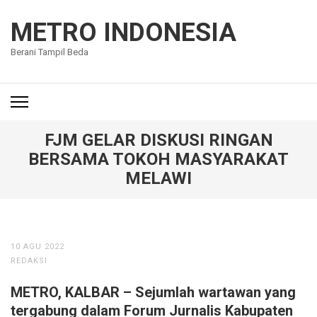
Lompat
ke
METRO INDONESIA
konten
Berani Tampil Beda
(Tekan
Enter)
FJM GELAR DISKUSI RINGAN
BERSAMA TOKOH MASYARAKAT
MELAWI
10 AGU 2022
REDAKSI
METRO, KALBAR – Sejumlah wartawan yang
tergabung dalam Forum Jurnalis Kabupaten