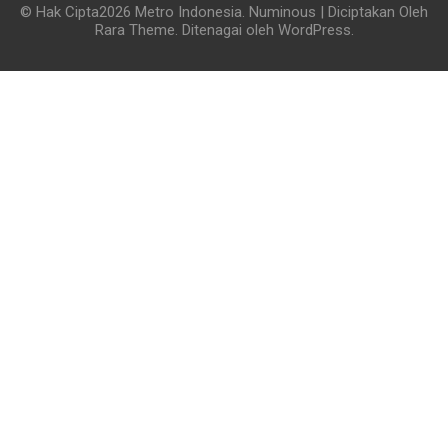
© Hak Cipta2026
Metro Indonesia
.
Numinous | Diciptakan Oleh
Rara Theme
. Ditenagai oleh
WordPress
.