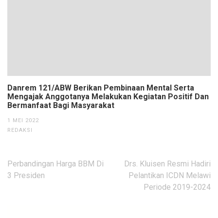
Danrem 121/ABW Berikan Pembinaan Mental Serta
Mengajak Anggotanya Melakukan Kegiatan Positif Dan
Bermanfaat Bagi Masyarakat
1 MEI 2022
REDAKSI
Navigasi
Perbandingan Harga BBM Di
Drs. Kluisen Resmi Hadiri
pos
3 Presiden
Pelantikan ICDN Melawi
Periode 2019-2024