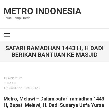
Lompat
ke
METRO INDONESIA
konten
Berani Tampil Beda
(Tekan
Enter)
SAFARI RAMADHAN 1443 H, H DADI
BERIKAN BANTUAN KE MASJID
10 APR 2022
REDAKSI
TINGGALKAN KOMENTAR
Metro, Melawi – Dalam safari ramadhan 1443
H, Bupati Melawi, H. Dadi Sunarya Usfa Yursa