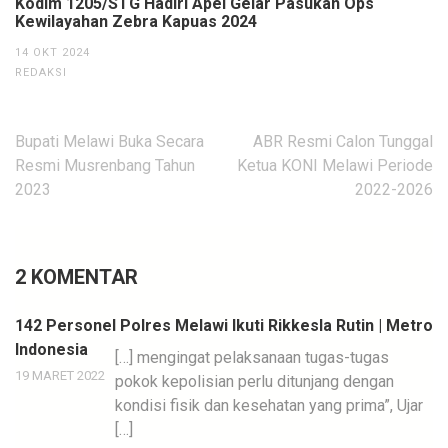
Kodim 1205/STG Hadiri Apel Gelar Pasukan Ops
Kewilayahan Zebra Kapuas 2024
14 OKT 2024
REDAKSI
Navigasi
Bupati Melawi Buka Secara
ABR Resmi Calon Tunggal
pos
Resmi Musrenbang Tahun
Ketua KONI Melawi Periode
2023
2022-2026
2 KOMENTAR
142 Personel Polres Melawi Ikuti Rikkesla Rutin | Metro
Indonesia
[…] mengingat pelaksanaan tugas-tugas
19 MARET 2022
pokok kepolisian perlu ditunjang dengan
kondisi fisik dan kesehatan yang prima”, Ujar
[…]