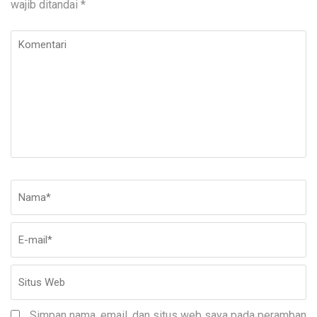
wajib ditandai
*
Komentari
Nama
*
E-
Si
ma
W
Simpan nama, email, dan situs web saya pada peramban