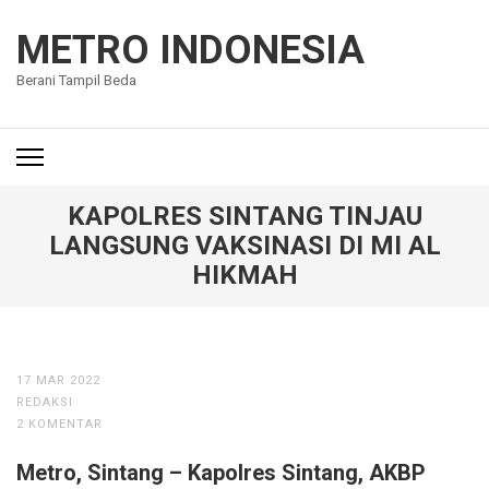
Lompat
ke
METRO INDONESIA
konten
Berani Tampil Beda
(Tekan
Enter)
KAPOLRES SINTANG TINJAU
LANGSUNG VAKSINASI DI MI AL
HIKMAH
17 MAR 2022
REDAKSI
2 KOMENTAR
Metro, Sintang – Kapolres Sintang, AKBP