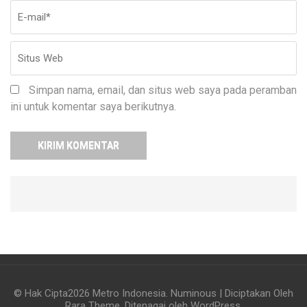
Simpan nama, email, dan situs web saya pada peramban
ini untuk komentar saya berikutnya.
© Hak Cipta2026
Metro Indonesia
.
Numinous | Diciptakan Oleh
Rara Theme
. Ditenagai oleh
WordPress
.