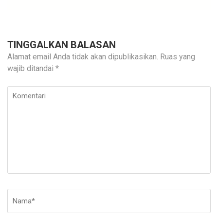
TINGGALKAN BALASAN
Alamat email Anda tidak akan dipublikasikan.
Ruas yang
wajib ditandai
*
Komentari
Nama
*
E-
Si
ma
W