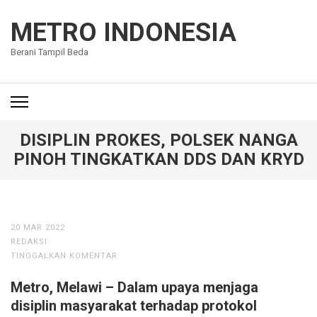
Lompat
ke
METRO INDONESIA
konten
Berani Tampil Beda
(Tekan
Enter)
DISIPLIN PROKES, POLSEK NANGA
PINOH TINGKATKAN DDS DAN KRYD
20 MAR 2022
REDAKSI
TINGGALKAN KOMENTAR
Metro, Melawi – Dalam upaya menjaga
disiplin masyarakat terhadap protokol