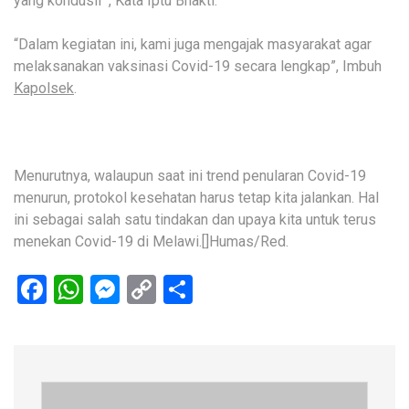
yang kondusif”, Kata Iptu Bhakti.
“Dalam kegiatan ini, kami juga mengajak masyarakat agar
melaksanakan vaksinasi Covid-19 secara lengkap”, Imbuh
Kapolsek
.
Menurutnya, walaupun saat ini trend penularan Covid-19
menurun, protokol kesehatan harus tetap kita jalankan. Hal
ini sebagai salah satu tindakan dan upaya kita untuk terus
menekan Covid-19 di Melawi.[]Humas/Red.
Facebook
WhatsApp
Messenger
Copy
Share
Link