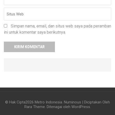
Simpan nama, email, dan situs web saya pada peramban
ini untuk komentar saya berikutnya.
© Hak Cipta2026
Metro Indonesia
.
Numinous | Diciptakan Oleh
Rara Theme
. Ditenagai oleh
WordPress
.