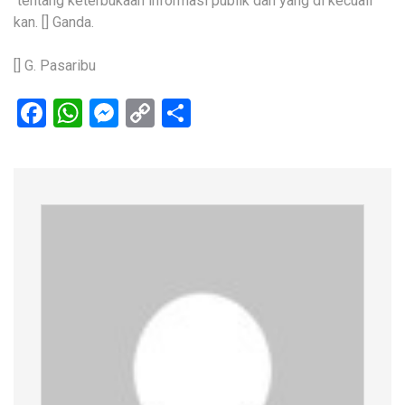
tentang keterbukaan informasi publik dan yang di kecuali
kan. [] Ganda.
[] G. Pasaribu
Facebook
WhatsApp
Messenger
Copy
Share
Link