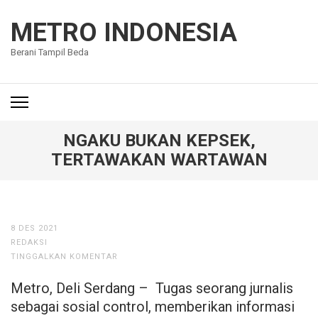
Lompat
ke
METRO INDONESIA
konten
Berani Tampil Beda
(Tekan
Enter)
NGAKU BUKAN KEPSEK,
TERTAWAKAN WARTAWAN
8 DES 2021
REDAKSI
TINGGALKAN KOMENTAR
Metro, Deli Serdang – Tugas seorang jurnalis
sebagai sosial control, memberikan informasi