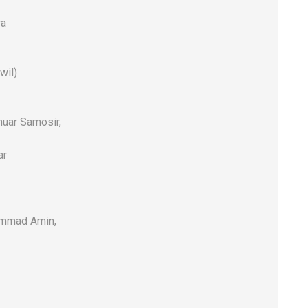
ra
wil)
uar Samosir,
ar
hammad Amin,