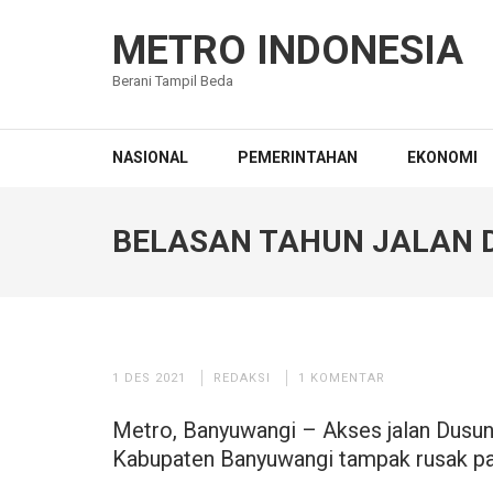
Lompat
ke
METRO INDONESIA
konten
Berani Tampil Beda
(Tekan
Enter)
NASIONAL
PEMERINTAHAN
EKONOMI
BELASAN TAHUN JALAN 
1 DES 2021
REDAKSI
1 KOMENTAR
Metro, Banyuwangi – Akses jalan Dusu
Kabupaten Banyuwangi tampak rusak pa