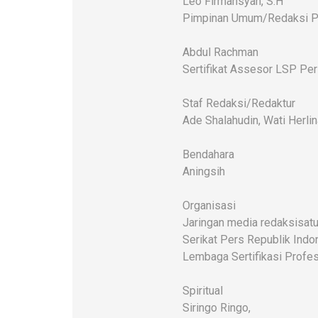
Leo Firmansyah, S.H
Pimpinan Umum/Redaksi P
Abdul Rachman
Sertifikat Assesor LSP Pe
Staf Redaksi/Redaktur
Ade Shalahudin, Wati Herlin
Bendahara
Aningsih
Organisasi
Jaringan media redaksisatu
Serikat Pers Republik Indo
Lembaga Sertifikasi Profes
Spiritual
Siringo Ringo,