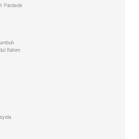
H. Pardede
kumbuh
dul Rahim.
syida