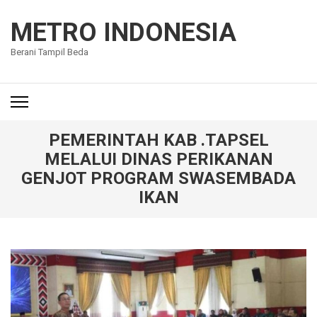
Lompat
ke
METRO INDONESIA
konten
Berani Tampil Beda
(Tekan
Enter)
PEMERINTAH KAB .TAPSEL
MELALUI DINAS PERIKANAN
GENJOT PROGRAM SWASEMBADA
IKAN