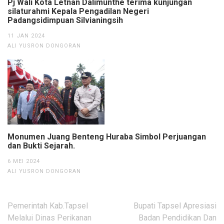
Pj Wali Kota Letnan Dalimunthe terima kunjungan
silaturahmi Kepala Pengadilan Negeri
Padangsidimpuan Silvianingsih
11 JAN 2024
ALI YUSRON DONGORAN
Monumen Juang Benteng Huraba Simbol Perjuangan
dan Bukti Sejarah.
6 MEI 2024
ALI YUSRON DONGORAN
Navigasi
Pemerintah Kab.Tapsel
Bupati Tapsel Apresiasi
pos
Melalui Dinas Perikanan
Badan Pendidikan Dan