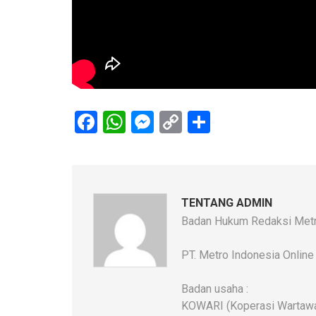
Facebook
WhatsApp
Messenger
Copy
Share
Link
TENTANG ADMIN
Badan Hukum Redaksi Metr
PT. Metro Indonesia Online
Badan usaha :
KOWARI (Koperasi Wartawan