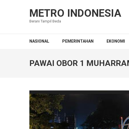
Lompat
ke
METRO INDONESIA
konten
Berani Tampil Beda
(Tekan
Enter)
NASIONAL
PEMERINTAHAN
EKONOMI
PAWAI OBOR 1 MUHARRAM