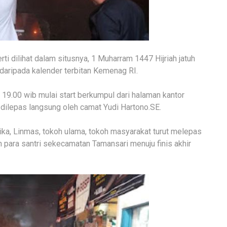
rti dilihat dalam situsnya, 1 Muharram 1447 Hijriah jatuh
 daripada kalender terbitan Kemenag RI.
9.00 wib mulai start berkumpul dari halaman kantor
ilepas langsung oleh camat Yudi Hartono.SE.
ka, Linmas, tokoh ulama, tokoh masyarakat turut melepas
n para santri sekecamatan Tamansari menuju finis akhir