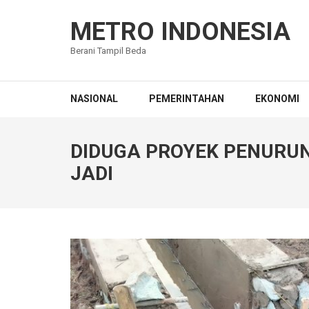
Lompat
ke
METRO INDONESIA
konten
Berani Tampil Beda
(Tekan
Enter)
NASIONAL
PEMERINTAHAN
EKONOMI
DIDUGA PROYEK PENURU
JADI