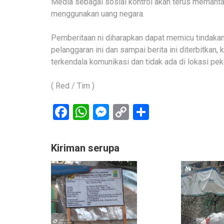
Media sebagai sosial kontrol akan terus memantau 
menggunakan uang negara.
Pemberitaan ni diharapkan dapat memicu tindakan
pelanggaran ini dan sampai berita ini diterbitkan
terkendala komunikasi dan tidak ada di lokasi pek
( Red / Tim )
Facebook
WhatsApp
Messenger
Copy
Share
Link
Kiriman serupa