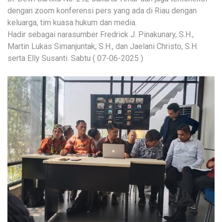
dengan zoom konferensi pers yang ada di Riau dengan
keluarga, tim kuasa hukum dan media.
Hadir sebagai narasumber Fredrick J. Pinakunary, S.H.,
Martin Lukas Simanjuntak, S.H., dan Jaelani Christo, S.H.
serta Elly Susanti. Sabtu ( 07-06-2025 )