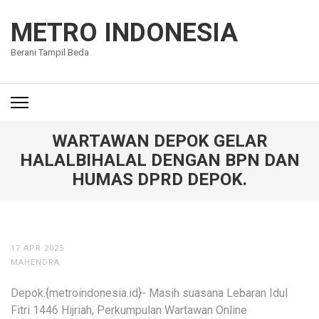
Lompat
ke
METRO INDONESIA
konten
Berani Tampil Beda
(Tekan
Enter)
WARTAWAN DEPOK GELAR
HALALBIHALAL DENGAN BPN DAN
HUMAS DPRD DEPOK.
17 APR 2025
MAHENDRA
Depok.{metroindonesia.id}- Masih suasana Lebaran Idul
Fitri 1446 Hijriah, Perkumpulan Wartawan Online