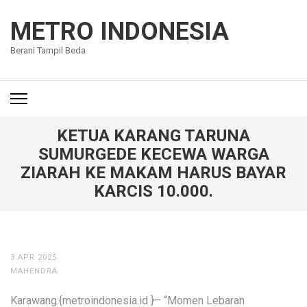
Lompat
ke
METRO INDONESIA
konten
Berani Tampil Beda
(Tekan
Enter)
KETUA KARANG TARUNA
SUMURGEDE KECEWA WARGA
ZIARAH KE MAKAM HARUS BAYAR
KARCIS 10.000.
3 APR 2025
MAHENDRA
Karawang.{metroindonesia.id }– “Momen Lebaran