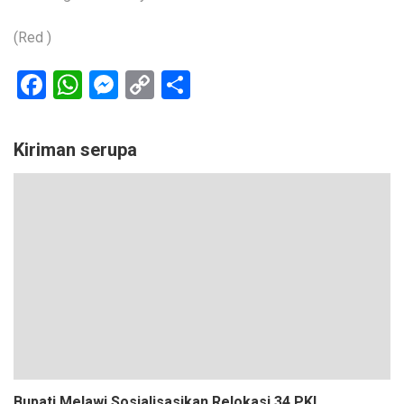
(Red )
Facebook
WhatsApp
Messenger
Copy
Share
Link
Kiriman serupa
Bupati Melawi Sosialisasikan Relokasi 34 PKL