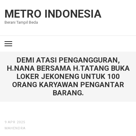
Lompat
ke
METRO INDONESIA
konten
Berani Tampil Beda
(Tekan
Enter)
DEMI ATASI PENGANGGURAN,
H.NANA BERSAMA H.TATANG BUKA
LOKER JEKONENG UNTUK 100
ORANG KARYAWAN PENGANTAR
BARANG.
9 APR 2025
MAHENDRA