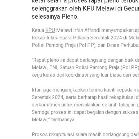
ketat selama proses rapat pleno terbuk
selenggrakan oleh KPU Melawi di Gedun
selesainya Pleno.
Ketua
KPU
Melawi Irfan Affandi menyampaikan a
Rekapitulasi Suara
Pilkada
Serentak 2024 di Mela
Polisi Pamong Praja (Pol PP), dan Dinas Perhubu
“Rapat pleno ini dapat berlangsung dengan baik d
Melawi, TNI, Satuan Polisi Pamong Praja (Pol PP
kerja keras dan koordinasi yang luar biasa dari sem
Irfan juga mengungkapkan terima kasih kepada ma
Serentak 2024, serta berharap hasil rekapitulasi 
berkomitmen untuk menjalankan seluruh tahapan pe
Semoga proses ini dapat berjalan dengan sukses
Melawi,” tambahnya.
Proses rekapitulasi suara masih berlangsung pad