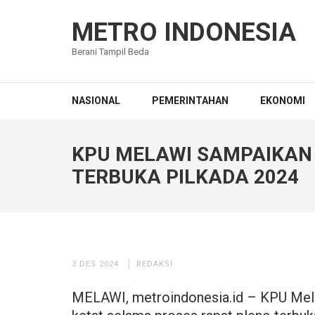
Lompat
ke
METRO INDONESIA
konten
Berani Tampil Beda
(Tekan
Enter)
NASIONAL
PEMERINTAHAN
EKONOMI
KPU MELAWI SAMPAIKAN
TERBUKA PILKADA 2024
3 DES 2024
REDAKSI
MELAWI, metroindonesia.id – KPU Mel