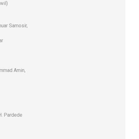
wil)
uar Samosir,
ar
hammad Amin,
H. Pardede