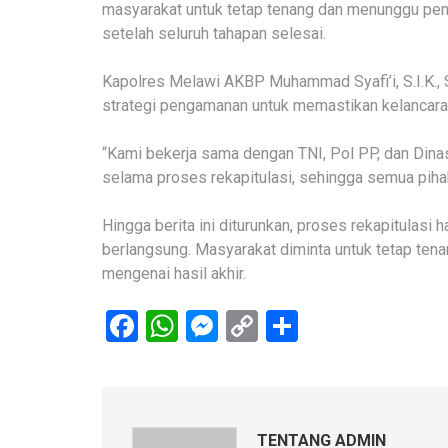
masyarakat untuk tetap tenang dan menunggu pen
setelah seluruh tahapan selesai.
Kapolres Melawi AKBP Muhammad Syafi’i, S.I.K., 
strategi pengamanan untuk memastikan kelancaran
“Kami bekerja sama dengan TNI, Pol PP, dan Dina
selama proses rekapitulasi, sehingga semua pihak
Hingga berita ini diturunkan, proses rekapitulasi
berlangsung. Masyarakat diminta untuk tetap t
mengenai hasil akhir.
Facebook
WhatsApp
Messenger
Copy
Share
Link
TENTANG ADMIN