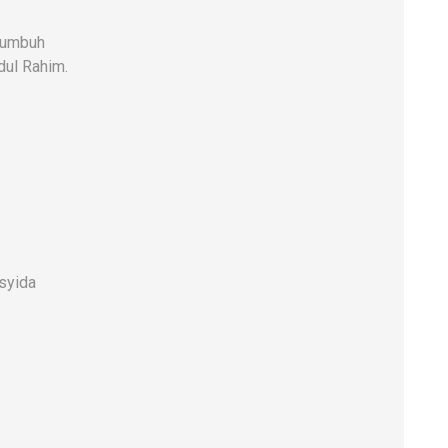
kumbuh
dul Rahim.
syida