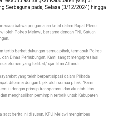
a rekapitulasi tungkat Kabupaten yang di
g Serbaguna pada, Selasa (3/12/2024) hingga
presiasi bahwa pengamanan ketat dalam Rapat Pleno
wi oleh Polres Melawi, bersama dengan TNI, Satuan
ngan.
an tertib berkat dukungan semua pihak, termasuk Polres
), dan Dinas Perhubungan. Kami sangat mengapresiasi
ua elemen yang terlibat,” ujar Irfan Affandi.
syarakat yang telah berpartisipasi dalam Pilkada
dapat diterima dengan bijak oleh semua pihak. “Kami
milu dengan prinsip transparansi dan akuntabilitas.
 dan menghasilkan pemimpin terbaik untuk Kabupaten
a saat berita ini disusun. KPU Melawi mengimbau