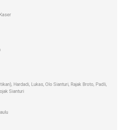
 Kaser
a
n), Hardadi, Lukas, Olo Sianturi, Rajak Broto, Padli,
jak Sianturi
aulu