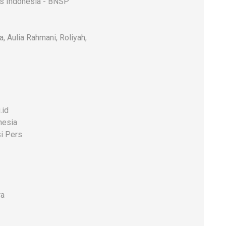
rs Indonesia - BNSP
a, Aulia Rahmani, Roliyah,
.id
nesia
i Pers
ra