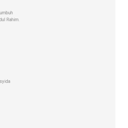
kumbuh
dul Rahim.
syida