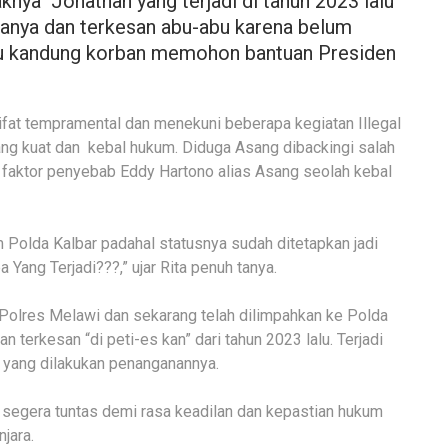
nya Jonathan yang terjadi di tahun 2023 lalu
aranya dan terkesan abu-abu karena belum
 Ibu kandung korban memohon bantuan Presiden
fat tempramental dan menekuni beberapa kegiatan Illegal
ng kuat dan kebal hukum. Diduga Asang dibackingi salah
lah faktor penyebab Eddy Hartono alias Asang seolah kebal
 Polda Kalbar padahal statusnya sudah ditetapkan jadi
Yang Terjadi???,” ujar Rita penuh tanya.
 Polres Melawi dan sekarang telah dilimpahkan ke Polda
n terkesan “di peti-es kan” dari tahun 2023 lalu. Terjadi
u yang dilakukan penanganannya.
 segera tuntas demi rasa keadilan dan kepastian hukum
jara.