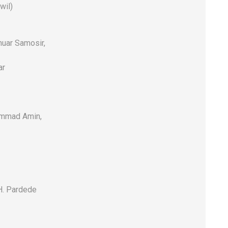
wil)
uar Samosir,
ar
hammad Amin,
H. Pardede