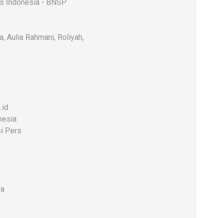
rs Indonesia - BNSP
a, Aulia Rahmani, Roliyah,
.id
nesia
i Pers
ra