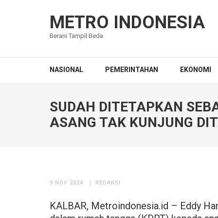
Lompat
ke
METRO INDONESIA
konten
Berani Tampil Beda
(Tekan
Enter)
NASIONAL
PEMERINTAHAN
EKONOMI
SUDAH DITETAPKAN SEBA
ASANG TAK KUNJUNG DI
9 NOV 2024
REDAKSI
KALBAR, Metroindonesia.id – Eddy Har