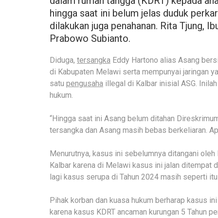
dalam rumah tangga (KDRT) kepada anak
hingga saat ini belum jelas duduk perk
dilakukan juga penahanan. Rita Tjung,
Prabowo Subianto.
Diduga,
tersangka
Eddy Hartono alias Asang bersi
di Kabupaten Melawi serta mempunyai jaringan ya
satu
pengusaha
illegal di Kalbar inisial ASG. Ini
hukum.
“Hingga saat ini Asang belum ditahan Direskrimum
tersangka dan Asang masih bebas berkeliaran. Apa 
Menurutnya, kasus ini sebelumnya ditangani oleh
Kalbar karena di Melawi kasus ini jalan ditempat da
lagi kasus serupa di Tahun 2024 masih seperti it
Pihak korban dan kuasa hukum berharap kasus ini
karena kasus KDRT ancaman kurungan 5 Tahun pen