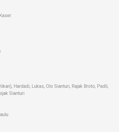
 Kaser
a
n), Hardadi, Lukas, Olo Sianturi, Rajak Broto, Padli,
jak Sianturi
aulu