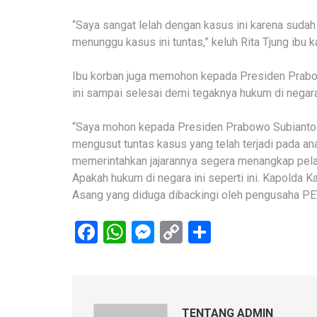
“Saya sangat lelah dengan kasus ini karena sudah
menunggu kasus ini tuntas,” keluh Rita Tjung ibu 
Ibu korban juga memohon kepada Presiden Prabow
ini sampai selesai demi tegaknya hukum di negara
“Saya mohon kepada Presiden Prabowo Subianto d
mengusut tuntas kasus yang telah terjadi pada a
memerintahkan jajarannya segera menangkap pela
Apakah hukum di negara ini seperti ini. Kapolda K
Asang yang diduga dibackingi oleh pengusaha PET
Facebook
WhatsApp
Messenger
Copy
Share
Link
TENTANG ADMIN