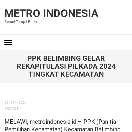
Lompat
ke
METRO INDONESIA
konten
Berani Tampil Beda
(Tekan
Enter)
PPK BELIMBING GELAR
REKAPITULASI PILKADA 2024
TINGKAT KECAMATAN
29 NOV 2024
REDAKSI
MELAWI, metroindonesia.id – PPK (Panitia
Pemilihan Kecamatan) Kecamatan Belimbing,