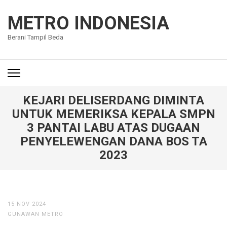
Lompat
ke
METRO INDONESIA
konten
Berani Tampil Beda
(Tekan
Enter)
KEJARI DELISERDANG DIMINTA
UNTUK MEMERIKSA KEPALA SMPN
3 PANTAI LABU ATAS DUGAAN
PENYELEWENGAN DANA BOS TA
2023
15 NOV 2024
GUNAWAN METRO