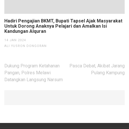
Hadiri Pengajian BKMT, Bupati Tapsel Ajak Masyarakat
Untuk Dorong Anaknya Pelajari dan Amalkan Isi
Kandungan Alquran
14 JAN 2024
ALI YUSRON DONGORAN
Navigasi
Dukung Program Ketahanan
Pasca Debat, Akibat Jarang
pos
Pangan, Polres Melawi
Pulang Kampung
Datangkan Langsung Narsum