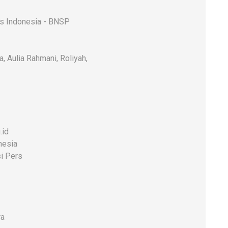
rs Indonesia - BNSP
a, Aulia Rahmani, Roliyah,
.id
nesia
i Pers
ra