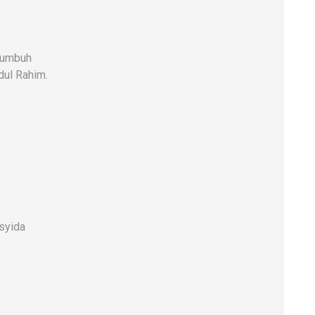
kumbuh
dul Rahim.
syida