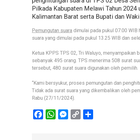
penghitungan suara di TPS 02 Desa Se
Pilkada Kabupaten Melawi Tahun 2024 u
Kalimantan Barat serta Bupati dan Wak
Pemungutan suara
dimulai pada pukul 07.00 WIB h
suara yang dimulai pada pukul 13.25 WIB dan sel
Ketua KPPS TPS 02, Tri Waluyo, menyampaikan 
sebanyak 495 orang. TPS menerima 508 surat suar
tersebut, 480 surat suara digunakan oleh pemilih.
“Kami bersyukur, proses pemungutan dan penghitun
Tidak ada surat suara yang dikembalikan oleh pemil
Rabu (27/11/2024).
Facebook
WhatsApp
Messenger
Copy
Share
Link