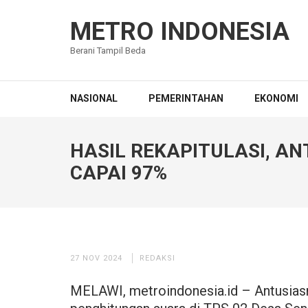
Lompat
ke
METRO INDONESIA
konten
Berani Tampil Beda
(Tekan
Enter)
NASIONAL
PEMERINTAHAN
EKONOMI
HASIL REKAPITULASI, AN
CAPAI 97%
27 NOV 2024
REDAKSI
MELAWI, metroindonesia.id – Antusiasm