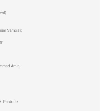
wil)
uar Samosir,
ar
hammad Amin,
H. Pardede