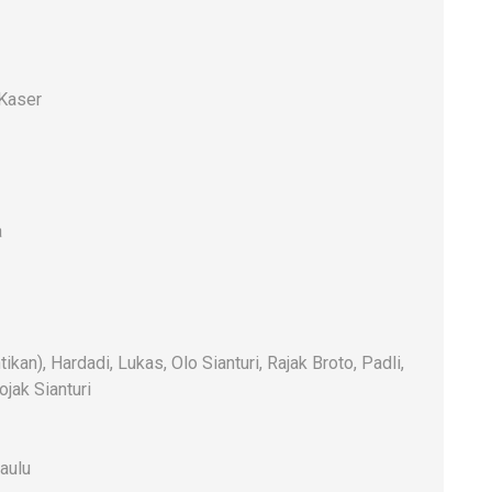
 Kaser
a
n), Hardadi, Lukas, Olo Sianturi, Rajak Broto, Padli,
jak Sianturi
aulu