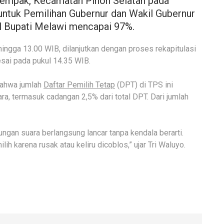
nempak, Kecamatan Pinoh Selatan pada
ntuk Pemilihan Gubernur dan Wakil Gubernur
il Bupati Melawi mencapai 97%.
ingga 13.00 WIB, dilanjutkan dengan proses rekapitulasi
esai pada pukul 14.35 WIB.
bahwa jumlah
Daftar Pemilih Tetap
(DPT) di TPS ini
a, termasuk cadangan 2,5% dari total DPT. Dari jumlah
gan suara berlangsung lancar tanpa kendala berarti.
ih karena rusak atau keliru dicoblos,” ujar Tri Waluyo.