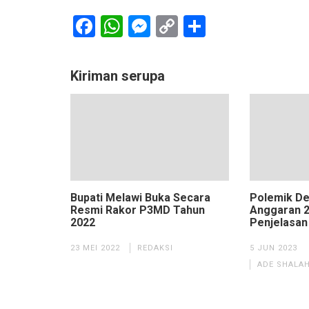
Facebook
WhatsApp
Messenger
Copy
Share
Link
Kiriman serupa
Bupati Melawi Buka Secara
Polemik De
Resmi Rakor P3MD Tahun
Anggaran 2
2022
Penjelasan
23 MEI 2022
REDAKSI
5 JUN 2023
ADE SHALAH