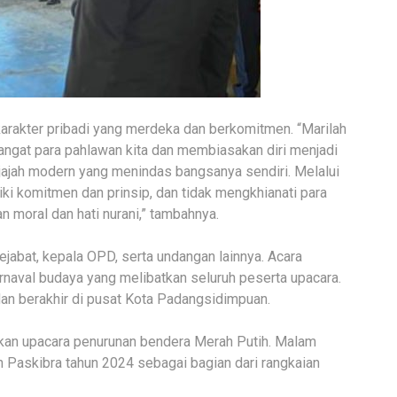
rakter pribadi yang merdeka dan berkomitmen. “Marilah
ngat para pahlawan kita dan membiasakan diri menjadi
njajah modern yang menindas bangsanya sendiri. Melalui
i komitmen dan prinsip, dan tidak mengkhianati para
 moral dan hati nurani,” tambahnya.
ejabat, kepala OPD, serta undangan lainnya. Acara
arnaval budaya yang melibatkan seluruh peserta upacara.
dan berakhir di pusat Kota Padangsidimpuan.
nakan upacara penurunan bendera Merah Putih. Malam
n Paskibra tahun 2024 sebagai bagian dari rangkaian