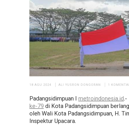
18 AGU 2024
ALI YUSRON DONGORAN
1 KOMENTA
Padangsidimpuan I
metroindonesia.id
.
ke-79
di Kota Padangsidimpuan berlang
oleh Wali Kota Padangsidimpuan, H. Ti
Inspektur Upacara.