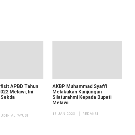
fisit APBD Tahun
AKBP Muhammad Syafi’i
022 Melawi, Ini
Melakukan Kunjungan
 Sekda
Silaturahmi Kepada Bupati
Melawi
13 JAN 2023
REDAKSI
UDIN AL 'AYUBI