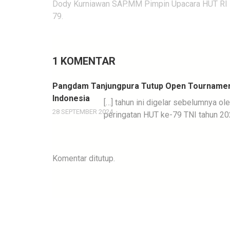
Navigasi
Dody Kurniawan SAP.MM Pimpin Upacara HUT RI
pos
79.
1 KOMENTAR
Pangdam Tanjungpura Tutup Open Tournament
Indonesia
[…] tahun ini digelar sebelumnya o
28 SEPTEMBER 2024
peringatan HUT ke-79 TNI tahun 202
Komentar ditutup.