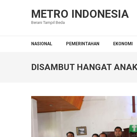
Lompat
ke
METRO INDONESIA
konten
Berani Tampil Beda
(Tekan
Enter)
NASIONAL
PEMERINTAHAN
EKONOMI
DISAMBUT HANGAT ANAK