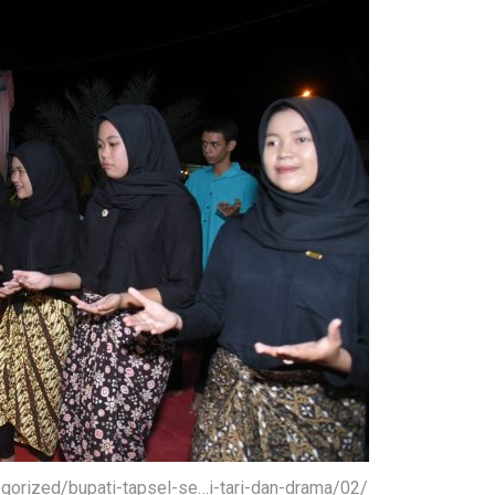
tegorized/bupati-tapsel-se…i-tari-dan-drama/02/