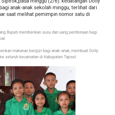
Sipirok,pada minggu (2/6). kedatangan Dolly
agi anak-anak sekolah minggu, terlihat dari
nar saat melihat pemimpin nomor satu di
sang Bupati memberikan susu dan uang pembinaan bagi
ar.
berikan makanan bergizi bagi anak-anak, membuat Dolly
ke seluruh kecamatan di Kabupaten Tapsel.