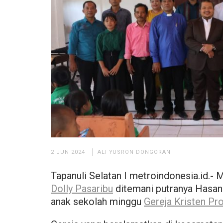
2 JUN 2024
ALI YUSRON DONGORAN
Tapanuli Selatan I metroindonesia.id.- 
Dolly Pasaribu
ditemani putranya Hasan
anak sekolah minggu
Gereja Kristen Pr