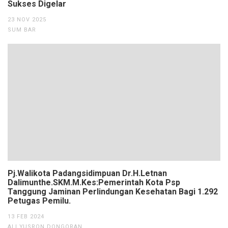
Sukses Digelar
23 NOV 2025
SUM BAR
Pj.Walikota Padangsidimpuan Dr.H.Letnan
Dalimunthe.SKM.M.Kes:Pemerintah Kota Psp
Tanggung Jaminan Perlindungan Kesehatan Bagi 1.292
Petugas Pemilu.
13 FEB 2024
ALI YUSRON DONGORAN