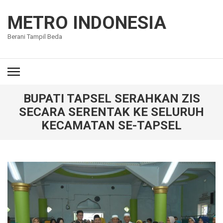
Lompat
ke
METRO INDONESIA
konten
Berani Tampil Beda
(Tekan
Enter)
BUPATI TAPSEL SERAHKAN ZIS
SECARA SERENTAK KE SELURUH
KECAMATAN SE-TAPSEL