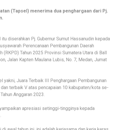
atan (Tapsel) menerima dua penghargaan dari Pj.
n.
itu diserahkan Pj. Gubernur Sumut Hassanudin kepada
 Musyawarah Perencanaan Pembangunan Daerah
(RKPD) Tahun 2025 Provinsi Sumatera Utara di Ball
n, Jalan Kapten Maulana Lubis, No. 7, Medan, Jumat
 yakni, Juara Terbaik III Penghargaan Pembangunan
dan terbaik V atas pencapaian 10 kabupaten/kota se-
 Tahun Anggaran 2023.
nyampaikan apresiasi setinggi-tingginya kepada
.
 di awal tahun ini, ini adalah kerjasama dan kerja keras