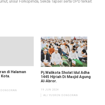
umut, unsur Forkopimda, Sekda Tapsel serta OPD terkait.
iran di Halaman
Pj.Walikota Sholat Idul Adha
 Kota.
1445 Hijriah Di Masjid Agung
Al-Abror.
19 JUN 2024
N DONGORAN
ALI YUSRON DONGORAN