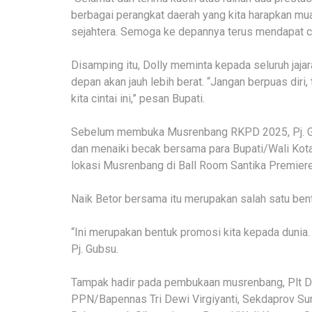
berbagai perangkat daerah yang kita harapkan mua
sejahtera. Semoga ke depannya terus mendapat cap
Disamping itu, Dolly meminta kepada seluruh jajar
depan akan jauh lebih berat. “Jangan berpuas diri
kita cintai ini,” pesan Bupati.
Sebelum membuka Musrenbang RKPD 2025, Pj. Gu
dan menaiki becak bersama para Bupati/Wali Kot
lokasi Musrenbang di Ball Room Santika Premiere
Naik Betor bersama itu merupakan salah satu be
“Ini merupakan bentuk promosi kita kepada duni
Pj. Gubsu.
Tampak hadir pada pembukaan musrenbang, Plt 
PPN/Bapennas Tri Dewi Virgiyanti, Sekdaprov Su