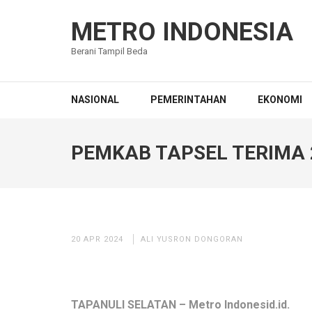
Lompat
ke
METRO INDONESIA
konten
Berani Tampil Beda
(Tekan
Enter)
NASIONAL
PEMERINTAHAN
EKONOMI
PEMKAB TAPSEL TERIMA
20 APR 2024
ALI YUSRON DONGORAN
TAPANULI SELATAN – Metro Indonesid.id.