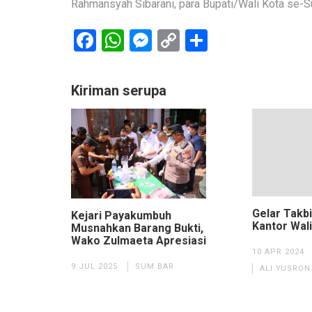
Rahmansyah Sibarani, para Bupati/Wali Kota se-S
Facebook
WhatsApp
Messenger
Copy
Share
Link
Kiriman serupa
Gelar Takb
Kejari Payakumbuh
Kantor Wali
Musnahkan Barang Bukti,
Wako Zulmaeta Apresiasi
10 APR 2024
9 JUL 2025
SUM BAR
ALI YUSRO